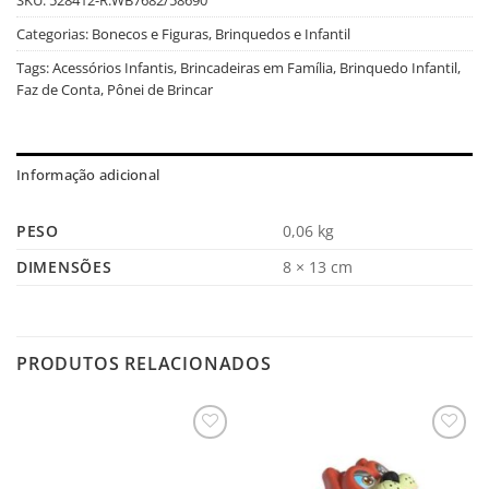
Categorias:
Bonecos e Figuras
,
Brinquedos e Infantil
Tags:
Acessórios Infantis
,
Brincadeiras em Família
,
Brinquedo Infantil
,
Faz de Conta
,
Pônei de Brincar
Informação adicional
PESO
0,06 kg
DIMENSÕES
8 × 13 cm
PRODUTOS RELACIONADOS
Salvar
Salvar
na
na
Lista
Lista