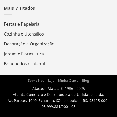
Mais Visitados
Festas e Papelaria
Cozinha e Utensílios
Decoração e Organização
Jardim e Floricultura
Brinquedos e Infantil
Sobre Nós
Loja
Minha Conta
Blog
Atacado Atalaia © 1986 - 2025
Atlanta Comércio e Distribuidora de Utilidades Ltda.
Av. Parobé, 1040, Scharlau, São Leopoldo - RS, 93125-000 -
08.999.881/0001-08