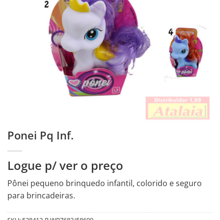
Ponei Pq Inf.
Logue p/ ver o preço
Pônei pequeno brinquedo infantil, colorido e seguro
para brincadeiras.
SKU:
528412-R.WB7682/58690