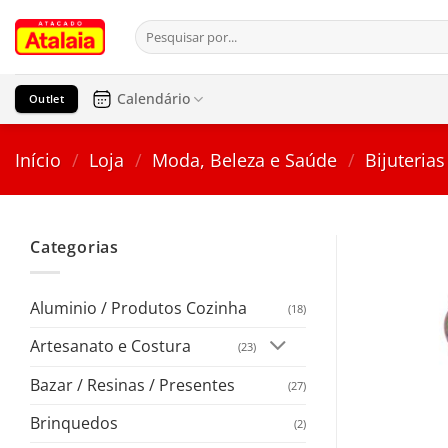
Pular
Pesquisar
para
por:
o
conteúdo
Calendário
Outlet
Início
/
Loja
/
Moda, Beleza e Saúde
/
Bijuterias
Categorias
Aluminio / Produtos Cozinha
(18)
Artesanato e Costura
(23)
Bazar / Resinas / Presentes
(27)
Brinquedos
(2)