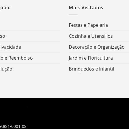
Apoio
Mais Visitados
Festas e Papelaria
Uso
Cozinha e Utensílios
rivacidade
Decoração e Organização
o e Reembolso
Jardim e Floricultura
olução
Brinquedos e Infantil
99.881/0001-08