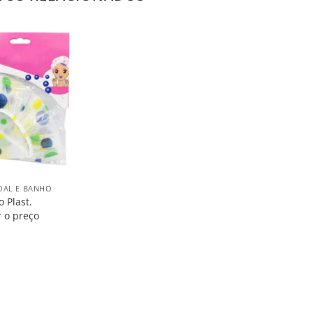
Salvar
na
Lista
OAL E BANHO
 Plast.
r o preço