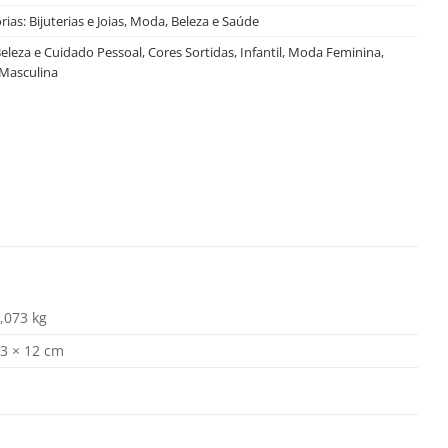
rias:
Bijuterias e Joias
,
Moda, Beleza e Saúde
eleza e Cuidado Pessoal
,
Cores Sortidas
,
Infantil
,
Moda Feminina
,
Masculina
,073 kg
3 × 12 cm