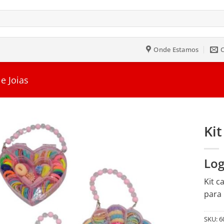
Onde Estamos
 e Joias
Kit
Salvar
Log
na
Lista
Kit c
para 
SKU:
6