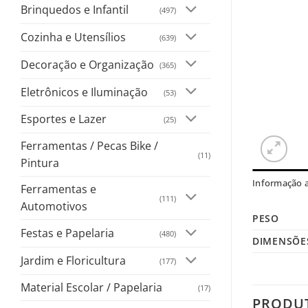
Brinquedos e Infantil
(497)
Cozinha e Utensílios
(639)
Decoração e Organização
(365)
Eletrônicos e Iluminação
(53)
Esportes e Lazer
(25)
Ferramentas / Pecas Bike /
(11)
Pintura
Informação a
Ferramentas e
(111)
Automotivos
PESO
Festas e Papelaria
(480)
DIMENSÕE
Jardim e Floricultura
(177)
Material Escolar / Papelaria
(17)
PRODU