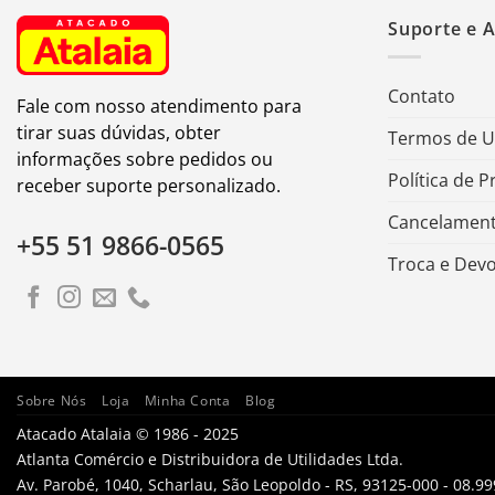
Suporte e 
Contato
Fale com nosso atendimento para
tirar suas dúvidas, obter
Termos de 
informações sobre pedidos ou
Política de P
receber suporte personalizado.
Cancelament
+55 51 9866-0565
Troca e Dev
Sobre Nós
Loja
Minha Conta
Blog
Atacado Atalaia © 1986 - 2025
Atlanta Comércio e Distribuidora de Utilidades Ltda.
Av. Parobé, 1040, Scharlau, São Leopoldo - RS, 93125-000 - 08.9