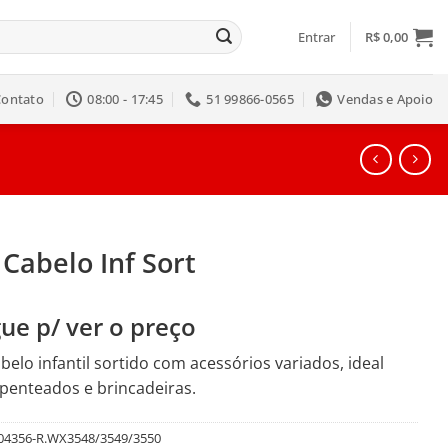
Entrar
R$
0,00
Contato
08:00 - 17:45
51 99866-0565
Vendas e Apoio
 Cabelo Inf Sort
ue p/ ver o preço
abelo infantil sortido com acessórios variados, ideal
penteados e brincadeiras.
04356-R.WX3548/3549/3550