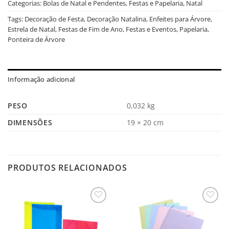
Categorias:
Bolas de Natal e Pendentes
,
Festas e Papelaria
,
Natal
Tags:
Decoração de Festa
,
Decoração Natalina
,
Enfeites para Árvore
,
Estrela de Natal
,
Festas de Fim de Ano
,
Festas e Eventos
,
Papelaria
,
Ponteira de Árvore
Informação adicional
PESO
0,032 kg
DIMENSÕES
19 × 20 cm
PRODUTOS RELACIONADOS
Salvar
Salvar
na
na
Lista
Lista