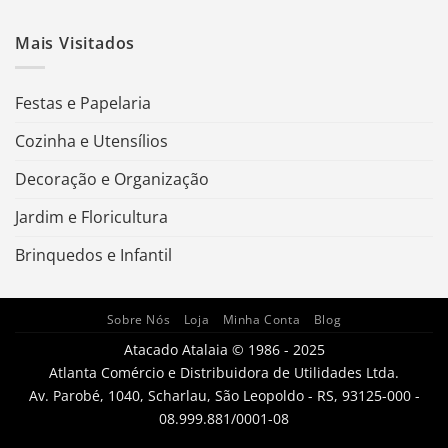
Mais Visitados
Festas e Papelaria
Cozinha e Utensílios
Decoração e Organização
Jardim e Floricultura
Brinquedos e Infantil
Sobre Nós
Loja
Minha Conta
Blog
Atacado Atalaia © 1986 - 2025
Atlanta Comércio e Distribuidora de Utilidades Ltda.
Av. Parobé, 1040, Scharlau, São Leopoldo - RS, 93125-000 -
08.999.881/0001-08