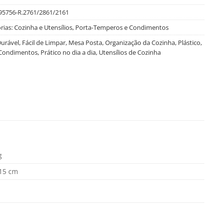
95756-R.2761/2861/2161
rias:
Cozinha e Utensílios
,
Porta-Temperos e Condimentos
urável
,
Fácil de Limpar
,
Mesa Posta
,
Organização da Cozinha
,
Plástico
,
 Condimentos
,
Prático no dia a dia
,
Utensílios de Cozinha
g
 15 cm