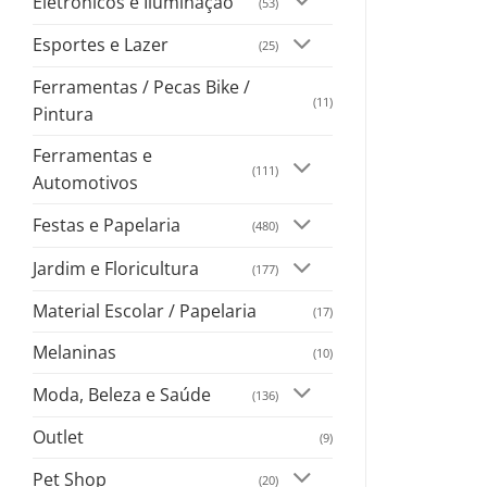
Eletrônicos e Iluminação
(53)
Esportes e Lazer
(25)
Ferramentas / Pecas Bike /
(11)
Pintura
Ferramentas e
(111)
Automotivos
Festas e Papelaria
(480)
Jardim e Floricultura
(177)
Material Escolar / Papelaria
(17)
Melaninas
(10)
Moda, Beleza e Saúde
(136)
Outlet
(9)
Pet Shop
(20)