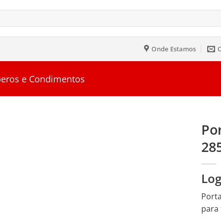
Onde Estamos
eros e Condimentos
Po
28
Salvar
na
Lista
Log
Porta
para