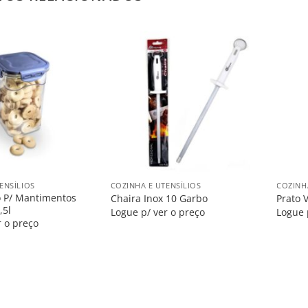
Salvar
Salvar
na
na
Lista
Lista
+
+
ENSÍLIOS
COZINHA E UTENSÍLIOS
COZINH
co P/ Mantimentos
Chaira Inox 10 Garbo
Prato 
,5l
Logue p/ ver o preço
Logue 
r o preço