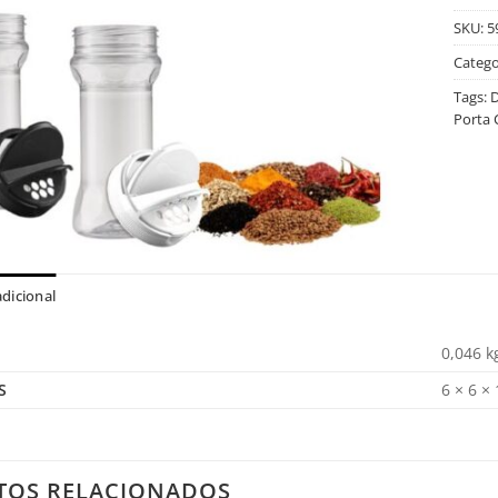
SKU:
5
Catego
Tags:
D
Porta
dicional
0,046 k
S
6 × 6 ×
TOS RELACIONADOS