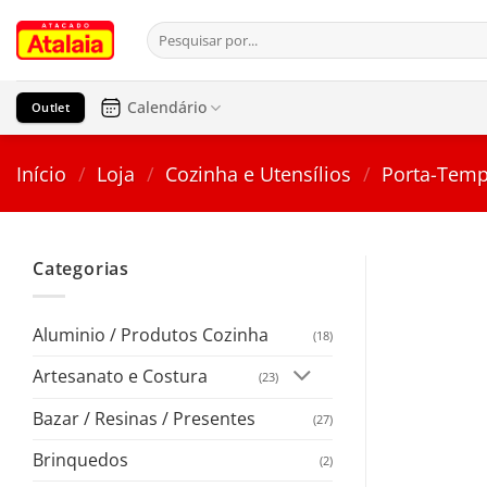
Pular
Pesquisar
para
por:
o
conteúdo
Calendário
Outlet
Início
/
Loja
/
Cozinha e Utensílios
/
Porta-Temp
Categorias
Aluminio / Produtos Cozinha
(18)
Artesanato e Costura
(23)
Bazar / Resinas / Presentes
(27)
Brinquedos
(2)