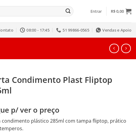
Entrar
R$
0,00
Contato
08:00 - 17:45
51 99866-0565
Vendas e Apoio
rta Condimento Plast Fliptop
5ml
ue p/ ver o preço
 condimento plástico 285ml com tampa fliptop, prático
 temperos.