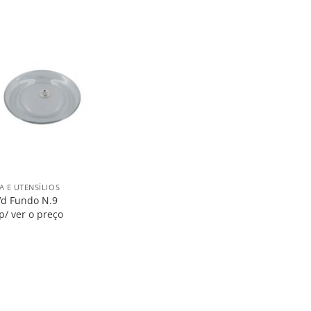
Salvar
na
Lista
A E UTENSÍLIOS
Vd Fundo N.9
p/ ver o preço