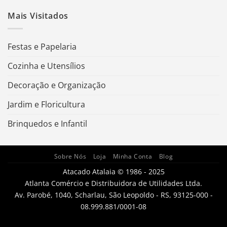
Mais Visitados
Festas e Papelaria
Cozinha e Utensílios
Decoração e Organização
Jardim e Floricultura
Brinquedos e Infantil
Sobre Nós
Loja
Minha Conta
Blog
Atacado Atalaia © 1986 - 2025
Atlanta Comércio e Distribuidora de Utilidades Ltda.
Av. Parobé, 1040, Scharlau, São Leopoldo - RS, 93125-000 -
08.999.881/0001-08