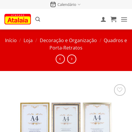
Pular
Calendário
para
o
conteúdo
Início
/
Loja
/
Decoração e Organização
/
Quadros e
Porta-Retratos
Salvar
na
Lista