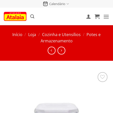
Pular
Calendário
para
o
conteúdo
Início
/
Loja
/
Cozinha e Utensílios
/
Potes e
Armazenamento
Salvar
na
Lista