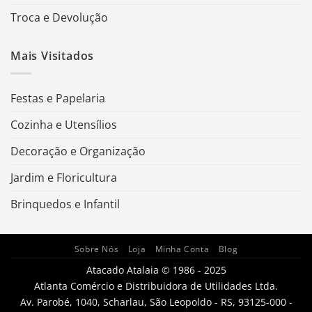
Troca e Devolução
Mais Visitados
Festas e Papelaria
Cozinha e Utensílios
Decoração e Organização
Jardim e Floricultura
Brinquedos e Infantil
Sobre Nós
Loja
Minha Conta
Blog
Atacado Atalaia © 1986 - 2025
Atlanta Comércio e Distribuidora de Utilidades Ltda.
Av. Parobé, 1040, Scharlau, São Leopoldo - RS, 93125-000 -