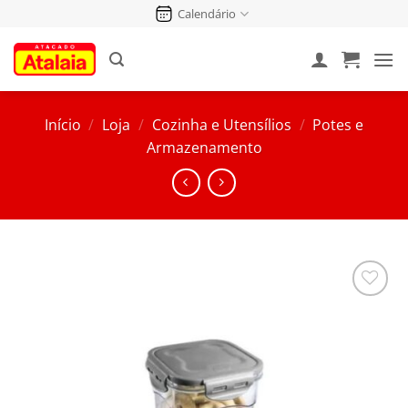
Pular
Calendário
para
o
conteúdo
Início
/
Loja
/
Cozinha e Utensílios
/
Potes e
Armazenamento
Salvar
na
Lista