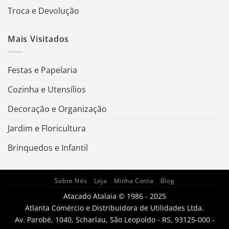
Troca e Devolução
Mais Visitados
Festas e Papelaria
Cozinha e Utensílios
Decoração e Organização
Jardim e Floricultura
Brinquedos e Infantil
Sobre Nós
Loja
Minha Conta
Blog
Atacado Atalaia © 1986 - 2025
Atlanta Comércio e Distribuidora de Utilidades Ltda.
Av. Parobé, 1040, Scharlau, São Leopoldo - RS, 93125-000 -