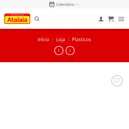
Pular
Calendário
para
o
conteúdo
Início
/
Loja
/
Plasticos
Salvar
na
Lista