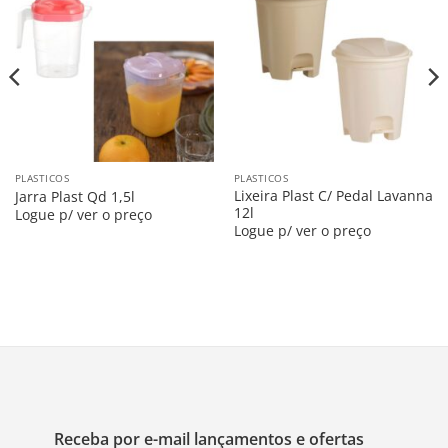
Salvar
Salvar
na
na
Lista
Lista
PLASTICOS
PLASTICOS
Lixeira Plast C/ Pedal Lavanna
Jarra Plast Qd 1,5l
12l
Logue p/ ver o preço
Logue p/ ver o preço
Receba por e-mail lançamentos e ofertas