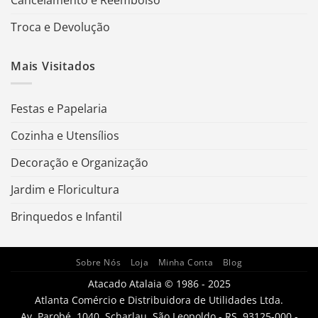
Troca e Devolução
Mais Visitados
Festas e Papelaria
Cozinha e Utensílios
Decoração e Organização
Jardim e Floricultura
Brinquedos e Infantil
Sobre Nós
Loja
Minha Conta
Blog
Atacado Atalaia © 1986 - 2025
Atlanta Comércio e Distribuidora de Utilidades Ltda.
Av. Parobé, 1040, Scharlau, São Leopoldo - RS, 93125-000 -