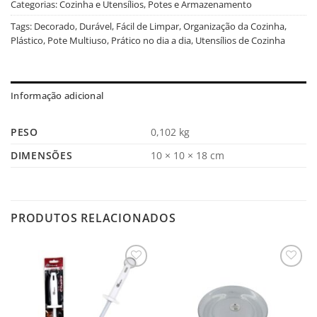
Categorias:
Cozinha e Utensílios
,
Potes e Armazenamento
Tags:
Decorado
,
Durável
,
Fácil de Limpar
,
Organização da Cozinha
,
Plástico
,
Pote Multiuso
,
Prático no dia a dia
,
Utensílios de Cozinha
Informação adicional
PESO
0,102 kg
DIMENSÕES
10 × 10 × 18 cm
PRODUTOS RELACIONADOS
Salvar
Salvar
na
na
Lista
Lista