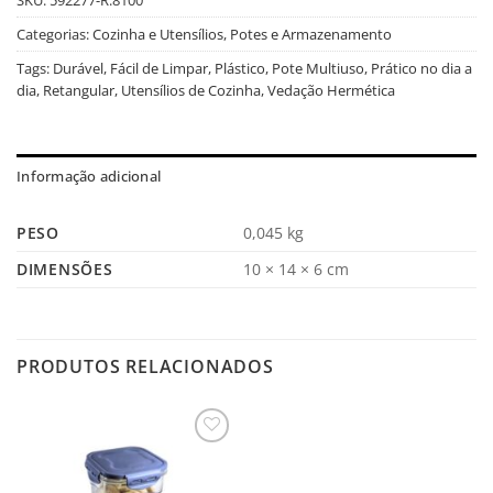
Categorias:
Cozinha e Utensílios
,
Potes e Armazenamento
Tags:
Durável
,
Fácil de Limpar
,
Plástico
,
Pote Multiuso
,
Prático no dia a
dia
,
Retangular
,
Utensílios de Cozinha
,
Vedação Hermética
Informação adicional
PESO
0,045 kg
DIMENSÕES
10 × 14 × 6 cm
PRODUTOS RELACIONADOS
Salvar
na
Lista