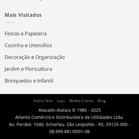
Mais Visitados
Festas e Papelaria
Cozinha e Utensílios
Decoração e Organização
Jardim e Floricultura
Brinquedos e Infantil
Sobre Nós
Loja
Minha Conta
Blog
Atacado Atalaia © 1986 - 2025
Atlanta Comércio e Distribuidora de Utilidades Ltda.
Av. Parobé, 1040, Scharlau, São Leopoldo - RS, 93125-000 -
08.999.881/0001-08