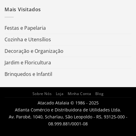
Mais Visitados
Festas e Papelaria
Cozinha e Utensílios
Decoração e Organização
Jardim e Floricultura
Brinquedos e Infantil
Sobre Nós
Loja
Minha Conta
Blog
Atacado Atalaia © 1986 - 2025
Atlanta Comércio e Distribuidora de Utilidades Ltda.
Av. Parobé, 1040, Scharlau, São Leopoldo - RS, 93125-000 -
08.999.881/0001-08