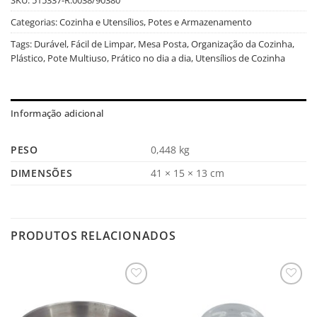
Categorias:
Cozinha e Utensílios
,
Potes e Armazenamento
Tags:
Durável
,
Fácil de Limpar
,
Mesa Posta
,
Organização da Cozinha
,
Plástico
,
Pote Multiuso
,
Prático no dia a dia
,
Utensílios de Cozinha
Informação adicional
PESO
0,448 kg
DIMENSÕES
41 × 15 × 13 cm
PRODUTOS RELACIONADOS
Salvar
Salvar
na
na
Lista
Lista