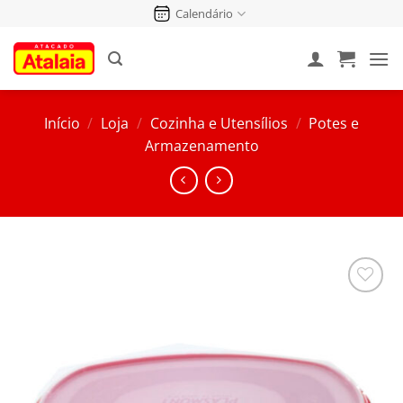
Pular
Calendário
para
o
conteúdo
Início
/
Loja
/
Cozinha e Utensílios
/
Potes e
Armazenamento
Salvar
na
Lista