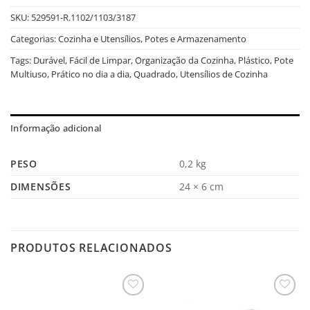
SKU:
529591-R.1102/1103/3187
Categorias:
Cozinha e Utensílios
,
Potes e Armazenamento
Tags:
Durável
,
Fácil de Limpar
,
Organização da Cozinha
,
Plástico
,
Pote
Multiuso
,
Prático no dia a dia
,
Quadrado
,
Utensílios de Cozinha
Informação adicional
PESO
0,2 kg
DIMENSÕES
24 × 6 cm
PRODUTOS RELACIONADOS
Salvar
Salvar