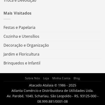
Troca e Devolução
Mais Visitados
Festas e Papelaria
Cozinha e Utensílios
Decoração e Organização
Jardim e Floricultura
Brinquedos e Infantil
Sobre Nós
Loja
Minha Conta
Blog
Atacado Atalaia © 1986 - 2025
Atlanta Comércio e Distribuidora de Utilidades Ltda.
Av. Parobé, 1040, Scharlau, São Leopoldo - RS, 93125-000 -
08.999.881/0001-08