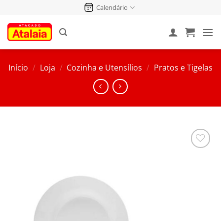
Pular
Calendário
para
o
conteúdo
Início
/
Loja
/
Cozinha e Utensílios
/
Pratos e Tigelas
Salvar
na
Lista