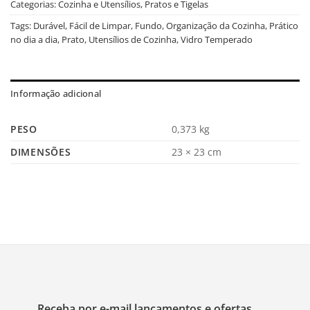
Categorias:
Cozinha e Utensílios
,
Pratos e Tigelas
Tags:
Durável
,
Fácil de Limpar
,
Fundo
,
Organização da Cozinha
,
Prático
no dia a dia
,
Prato
,
Utensílios de Cozinha
,
Vidro Temperado
Informação adicional
PESO
0,373 kg
DIMENSÕES
23 × 23 cm
Receba por e-mail lançamentos e ofertas