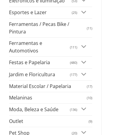
Eletrônicos e Iluminação
(53)
Esportes e Lazer
(25)
Ferramentas / Pecas Bike /
(11)
Pintura
Ferramentas e
(111)
Automotivos
Festas e Papelaria
(480)
Jardim e Floricultura
(177)
Material Escolar / Papelaria
(17)
Melaninas
(10)
Moda, Beleza e Saúde
(136)
Outlet
(9)
Pet Shop
(20)