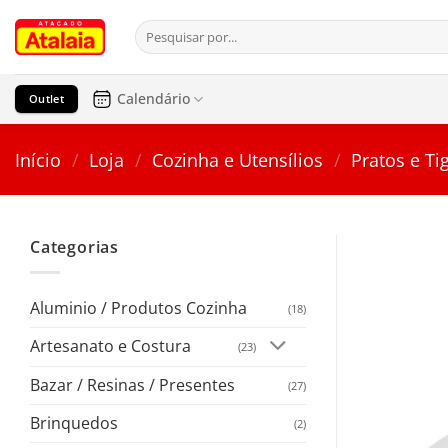
Pular
Pesquisar
para
por:
o
conteúdo
Calendário
Outlet
Início
/
Loja
/
Cozinha e Utensílios
/
Pratos e Ti
Categorias
Aluminio / Produtos Cozinha
(18)
Artesanato e Costura
(23)
Bazar / Resinas / Presentes
(27)
Brinquedos
(2)