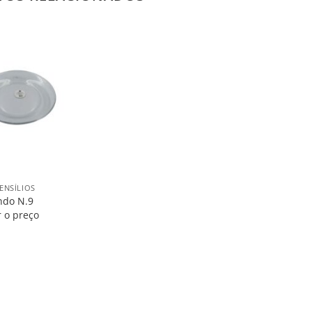
Salvar
na
Lista
ENSÍLIOS
ndo N.9
r o preço