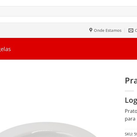
Onde Estamos
gelas
Pr
Salvar
Log
na
Lista
Prato
para 
SKU:
5