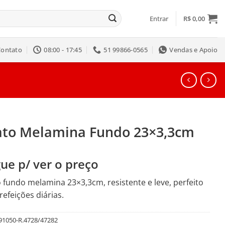
Entrar
R$
0,00
Contato
08:00 - 17:45
51 99866-0565
Vendas e Apoio
ato Melamina Fundo 23×3,3cm
ue p/ ver o preço
 fundo melamina 23×3,3cm, resistente e leve, perfeito
refeições diárias.
91050-R.4728/47282