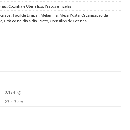
rias:
Cozinha e Utensílios
,
Pratos e Tigelas
urável
,
Fácil de Limpar
,
Melamina
,
Mesa Posta
,
Organização da
ha
,
Prático no dia a dia
,
Prato
,
Utensílios de Cozinha
0,184 kg
23 × 3 cm