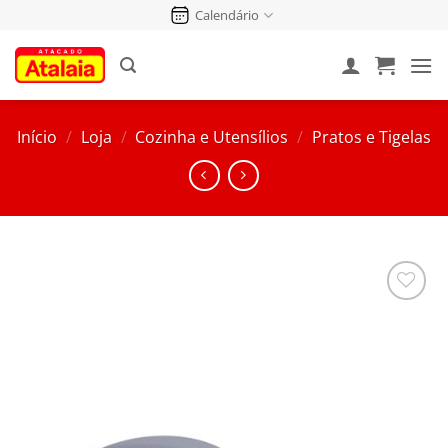
Pular
Calendário
para
o
conteúdo
Início
/
Loja
/
Cozinha e Utensílios
/
Pratos e Tigelas
Salvar
na
Lista