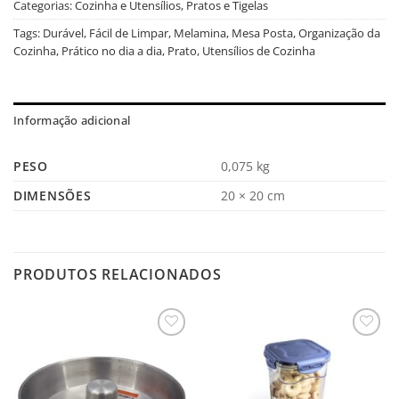
Categorias:
Cozinha e Utensílios
,
Pratos e Tigelas
Tags:
Durável
,
Fácil de Limpar
,
Melamina
,
Mesa Posta
,
Organização da
Cozinha
,
Prático no dia a dia
,
Prato
,
Utensílios de Cozinha
Informação adicional
PESO
0,075 kg
DIMENSÕES
20 × 20 cm
PRODUTOS RELACIONADOS
Salvar
Salvar
na
na
Lista
Lista