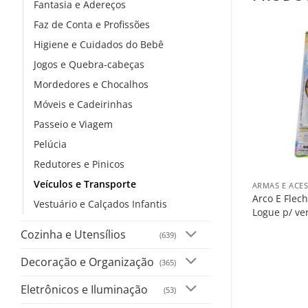
Fantasia e Adereços
Faz de Conta e Profissões
Higiene e Cuidados do Bebê
Jogos e Quebra-cabeças
Mordedores e Chocalhos
Móveis e Cadeirinhas
Passeio e Viagem
Pelúcia
+
Redutores e Pinicos
Veículos e Transporte
ARMAS E ACE
Arco E Flec
Vestuário e Calçados Infantis
Logue p/ ve
Cozinha e Utensílios
(639)
Decoração e Organização
(365)
Eletrônicos e Iluminação
(53)