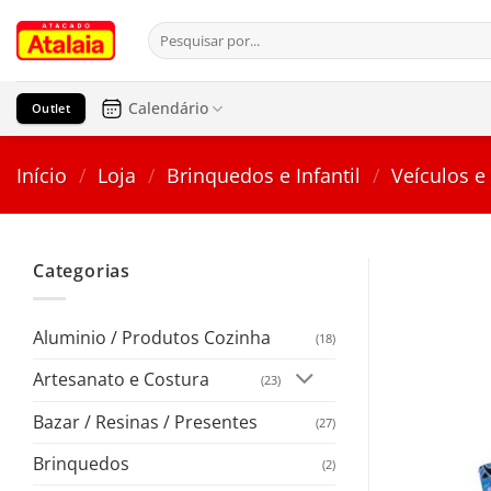
Pular
Pesquisar
para
por:
o
conteúdo
Calendário
Outlet
Início
/
Loja
/
Brinquedos e Infantil
/
Veículos e
Categorias
Aluminio / Produtos Cozinha
(18)
Artesanato e Costura
(23)
Bazar / Resinas / Presentes
(27)
Brinquedos
(2)