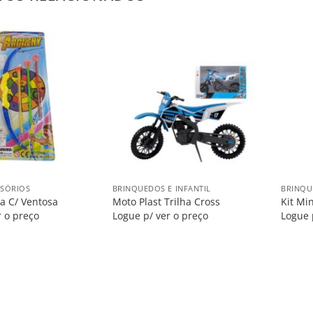
Salvar
Salvar
na
na
Lista
Lista
+
+
SSÓRIOS
BRINQUEDOS E INFANTIL
BRINQU
ha C/ Ventosa
Moto Plast Trilha Cross
Kit Min
r o preço
Logue p/ ver o preço
Logue 