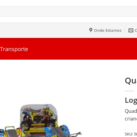
Onde Estamos
 Transporte
Qua
Salvar
Log
na
Lista
Quadr
crian
SKU:
5