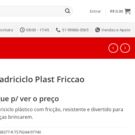
Entrar
R$
0,00
Contato
08:00 - 17:45
51 99866-0565
Vendas e Apoio
driciclo Plast Friccao
ue p/ ver o preço
iciclo plástico com fricção, resistente e divertido para
ças brincarem.
88377-R.TS79244/97740