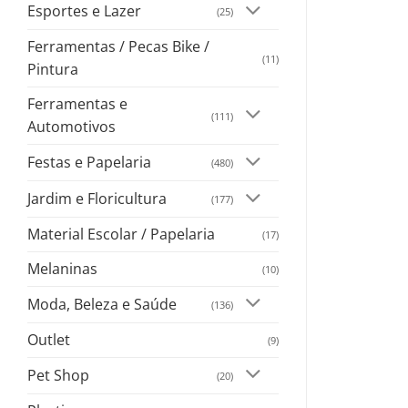
Esportes e Lazer
(25)
Ferramentas / Pecas Bike /
(11)
Pintura
Ferramentas e
(111)
Automotivos
Festas e Papelaria
(480)
Jardim e Floricultura
(177)
Material Escolar / Papelaria
(17)
Melaninas
(10)
Moda, Beleza e Saúde
(136)
Outlet
(9)
Pet Shop
(20)