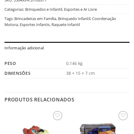
Categorias:
Brinquedos e Infantil
,
Esportes e Ar Livre
Tags:
Brincadeiras em Família
,
Brinquedo Infantil
,
Coordenação
Motora
,
Esportes Infantis
,
Raquete Infantil
Informação adicional
PESO
0,146 kg
DIMENSÕES
38 × 15 × 7 cm
PRODUTOS RELACIONADOS
Salvar
Salvar
na
na
Lista
Lista