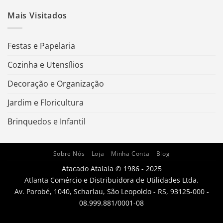
Mais Visitados
Festas e Papelaria
Cozinha e Utensílios
Decoração e Organização
Jardim e Floricultura
Brinquedos e Infantil
Sobre Nós
Loja
Minha Conta
Blog
Atacado Atalaia © 1986 - 2025
Atlanta Comércio e Distribuidora de Utilidades Ltda.
Av. Parobé, 1040, Scharlau, São Leopoldo - RS, 93125-000 -
08.999.881/0001-08