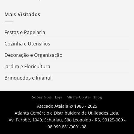
Mais Visitados
Festas e Papelaria
Cozinha e Utensílios
Decoração e Organização
Jardim e Floricultura
Brinquedos e Infantil
Sobre Nós
Loja
Minha Conta
Blog
Atacado Atalaia © 1986 - 2025
Atlanta Comércio e Distribuidora de Utilidades Ltda.
Av. Parobé, 1040, Scharlau, São Leopoldo - RS, 93125-000 -
08.999.881/0001-08