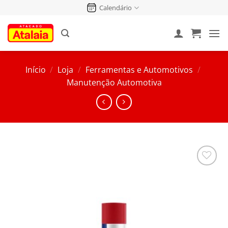
Pular
Calendário
para
o
conteúdo
Início
/
Loja
/
Ferramentas e Automotivos
/
Manutenção Automotiva
Salvar
na
Lista