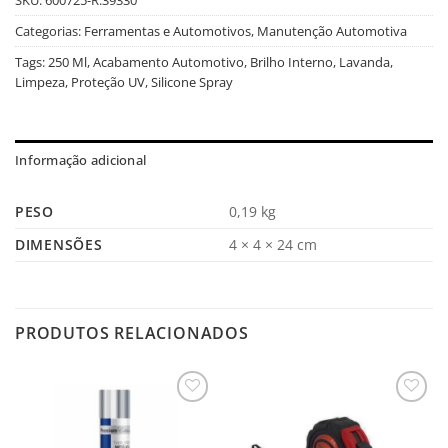
Categorias:
Ferramentas e Automotivos
,
Manutenção Automotiva
Tags:
250 Ml
,
Acabamento Automotivo
,
Brilho Interno
,
Lavanda
,
Limpeza
,
Proteção UV
,
Silicone Spray
Informação adicional
PESO
0,19 kg
DIMENSÕES
4 × 4 × 24 cm
PRODUTOS RELACIONADOS
Salvar
Salvar
na
na
Lista
Lista