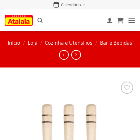
Pular
Calendário
para
o
conteúdo
Início
/
Loja
/
Cozinha e Utensílios
/
Bar e Bebidas
Salvar
na
Lista