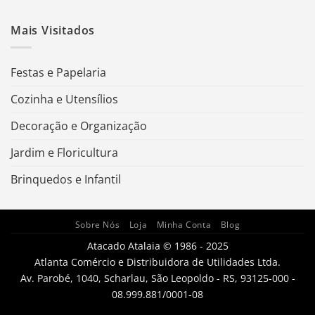
Mais Visitados
Festas e Papelaria
Cozinha e Utensílios
Decoração e Organização
Jardim e Floricultura
Brinquedos e Infantil
Sobre Nós
Loja
Minha Conta
Blog
Atacado Atalaia © 1986 - 2025
Atlanta Comércio e Distribuidora de Utilidades Ltda.
Av. Parobé, 1040, Scharlau, São Leopoldo - RS, 93125-000 -
08.999.881/0001-08