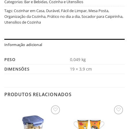
Categorias:
Bar e Bebidas
,
Cozinha e Utensílios
Tags:
Cozinhar em Casa
,
Durável
,
Fácil de Limpar
,
Mesa Posta
,
Organização da Cozinha
,
Prático no dia a dia
,
Socador para Caipirinha
,
Utensílios de Cozinha
Informação adicional
PESO
0,049 kg
DIMENSÕES
19 × 3,9 cm
PRODUTOS RELACIONADOS
Salvar
Salvar
na
na
Lista
Lista