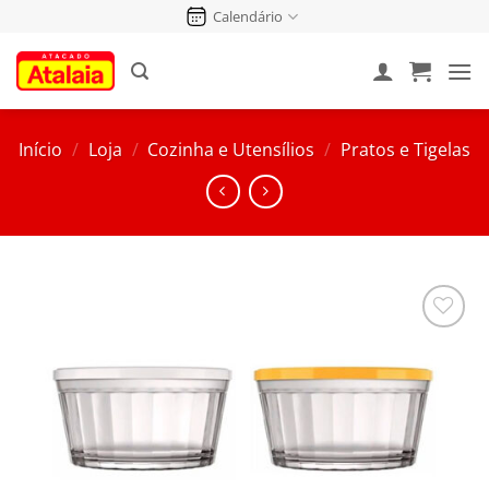
Pular
Calendário
para
o
conteúdo
Início
/
Loja
/
Cozinha e Utensílios
/
Pratos e Tigelas
Salvar
na
Lista