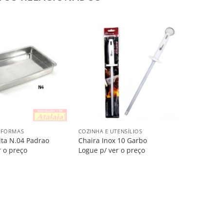
Salvar
Salvar
na
na
Lista
Lista
+
E FORMAS
COZINHA E UTENSÍLIOS
lta N.04 Padrao
Chaira Inox 10 Garbo
r o preço
Logue p/ ver o preço