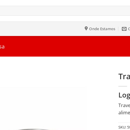
Onde Estamos
sa
Tr
Salvar
Log
na
Lista
Trave
alime
SKU:
5