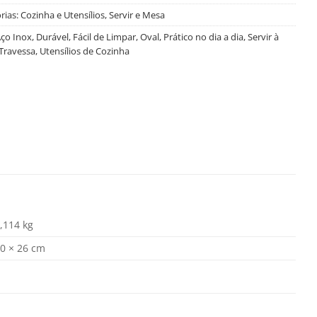
rias:
Cozinha e Utensílios
,
Servir e Mesa
ço Inox
,
Durável
,
Fácil de Limpar
,
Oval
,
Prático no dia a dia
,
Servir à
Travessa
,
Utensílios de Cozinha
,114 kg
0 × 26 cm