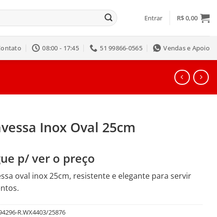
Entrar
R$
0,00
Contato
08:00 - 17:45
51 99866-0565
Vendas e Apoio
avessa Inox Oval 25cm
ue p/ ver o preço
ssa oval inox 25cm, resistente e elegante para servir
ntos.
94296-R.WX4403/25876