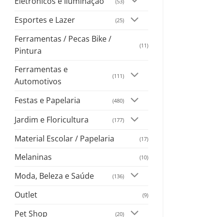
Eletrônicos e Iluminação
(53)
Esportes e Lazer
(25)
Ferramentas / Pecas Bike /
(11)
Pintura
Ferramentas e
(111)
Automotivos
Festas e Papelaria
(480)
Jardim e Floricultura
(177)
Material Escolar / Papelaria
(17)
Melaninas
(10)
Moda, Beleza e Saúde
(136)
Outlet
(9)
Pet Shop
(20)