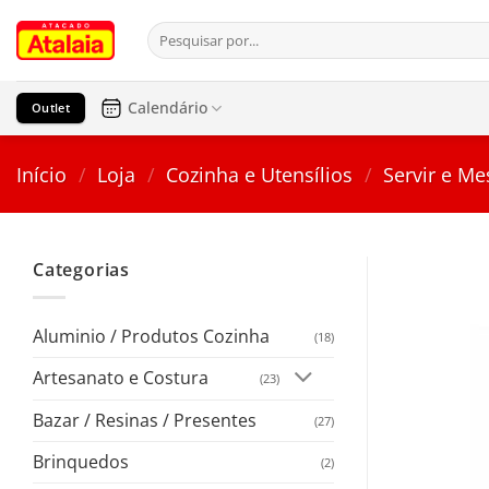
Pular
Pesquisar
para
por:
o
conteúdo
Calendário
Outlet
Início
/
Loja
/
Cozinha e Utensílios
/
Servir e Me
Categorias
Aluminio / Produtos Cozinha
(18)
Artesanato e Costura
(23)
Bazar / Resinas / Presentes
(27)
Brinquedos
(2)