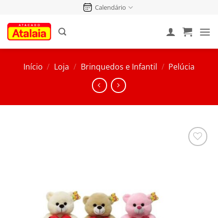
Pular
Calendário
para
o
conteúdo
Início
/
Loja
/
Brinquedos e Infantil
/
Pelúcia
Salvar
na
Lista