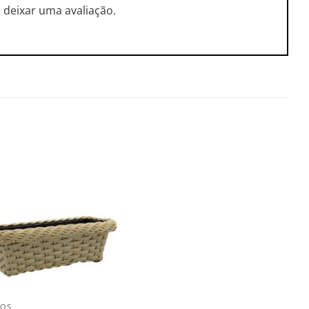
deixar uma avaliação.
Salvar
na
Lista
COS