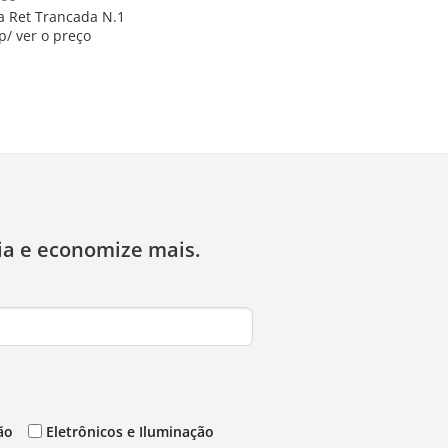
ra Ret Trancada N.1
p/ ver o preço
ia e economize mais.
ão
Eletrônicos e Iluminação