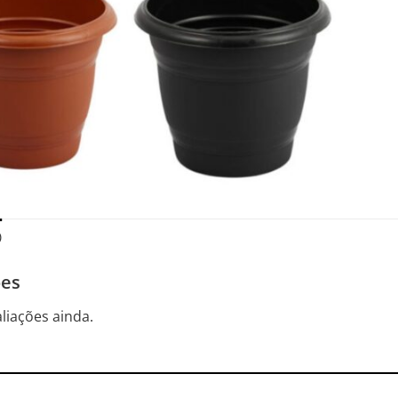
)
ões
liações ainda.