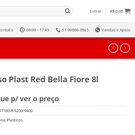
Entrar
R$
0,00
Contato
08:00 - 17:45
51 99866-0565
Vendas e Apoio
o Plast Red Bella Fiore 8l
ue p/ ver o preço
17180-R.9200/9400
ria:
Plasticos