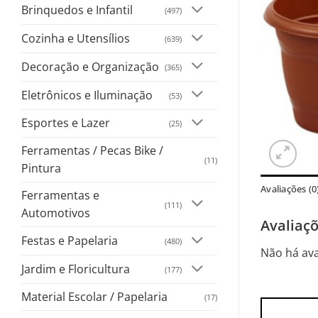
Brinquedos e Infantil
(497)
Cozinha e Utensílios
(639)
Decoração e Organização
(365)
Eletrônicos e Iluminação
(53)
Esportes e Lazer
(25)
Ferramentas / Pecas Bike /
(11)
Pintura
Avaliações (0
Ferramentas e
(111)
Automotivos
Avaliaç
Festas e Papelaria
(480)
Não há ava
Jardim e Floricultura
(177)
Material Escolar / Papelaria
(17)