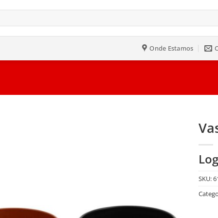
Onde Estamos
Vas
Salvar
Log
na
Lista
SKU:
6
Catego