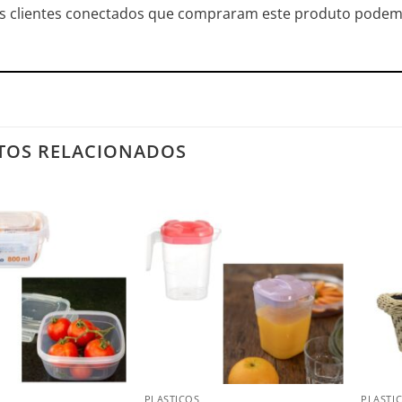
s clientes conectados que compraram este produto podem 
TOS RELACIONADOS
Salvar
Salvar
na
na
Lista
Lista
+
+
PLASTICOS
PLASTI