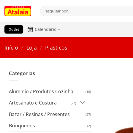
Pular
Pesquisar
para
por:
o
conteúdo
Calendário
Outlet
Início
/
Loja
/
Plasticos
Categorias
Aluminio / Produtos Cozinha
(18)
Artesanato e Costura
(23)
Bazar / Resinas / Presentes
(27)
Brinquedos
(2)