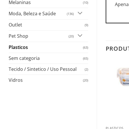
Melaninas
(10)
Apena
Moda, Beleza e Saúde
(136)
Outlet
(9)
Pet Shop
(20)
Plasticos
PRODU
(63)
Sem categoria
(65)
Tecido / Sintetico / Uso Pessoal
(2)
Vidros
(20)
+
PLASTICOS