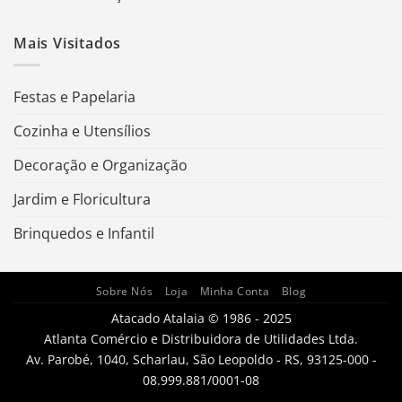
Mais Visitados
Festas e Papelaria
Cozinha e Utensílios
Decoração e Organização
Jardim e Floricultura
Brinquedos e Infantil
Sobre Nós
Loja
Minha Conta
Blog
Atacado Atalaia © 1986 - 2025
Atlanta Comércio e Distribuidora de Utilidades Ltda.
Av. Parobé, 1040, Scharlau, São Leopoldo - RS, 93125-000 -
08.999.881/0001-08