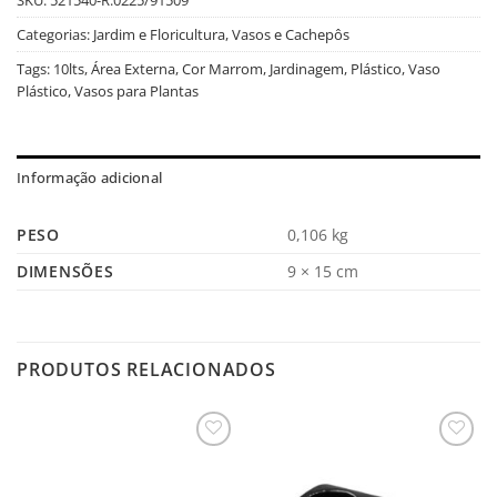
Categorias:
Jardim e Floricultura
,
Vasos e Cachepôs
Tags:
10lts
,
Área Externa
,
Cor Marrom
,
Jardinagem
,
Plástico
,
Vaso
Plástico
,
Vasos para Plantas
Informação adicional
PESO
0,106 kg
DIMENSÕES
9 × 15 cm
PRODUTOS RELACIONADOS
Salvar
Salvar
na
na
Lista
Lista