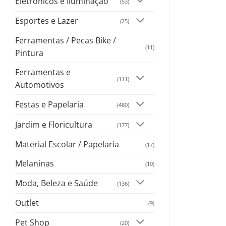
Eletrônicos e Iluminação
(53)
Esportes e Lazer
(25)
Ferramentas / Pecas Bike /
(11)
Pintura
Ferramentas e
(111)
Automotivos
Festas e Papelaria
(480)
Jardim e Floricultura
(177)
Material Escolar / Papelaria
(17)
Melaninas
(10)
Moda, Beleza e Saúde
(136)
Outlet
(9)
Pet Shop
(20)