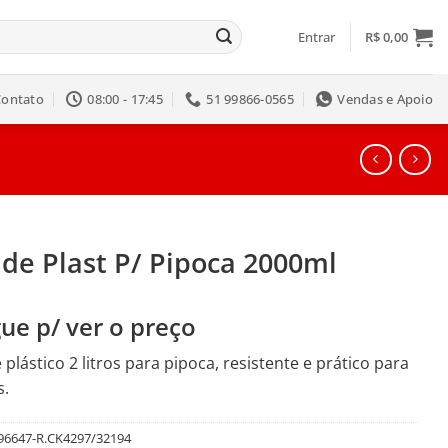
Entrar
R$
0,00
Contato
08:00 - 17:45
51 99866-0565
Vendas e Apoio
de Plast P/ Pipoca 2000ml
ue p/ ver o preço
 plástico 2 litros para pipoca, resistente e prático para
s.
96647-R.CK4297/32194