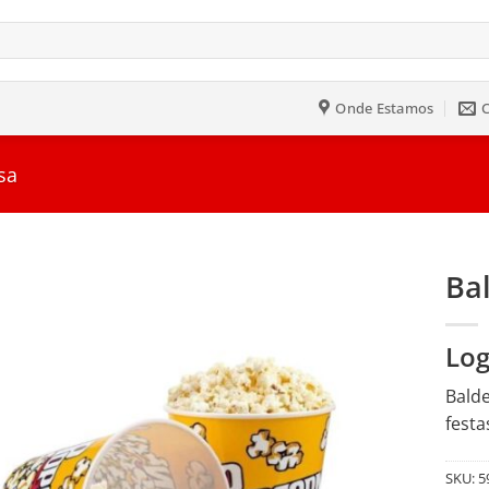
Onde Estamos
sa
Bal
Salvar
Log
na
Lista
Balde
festa
SKU:
5