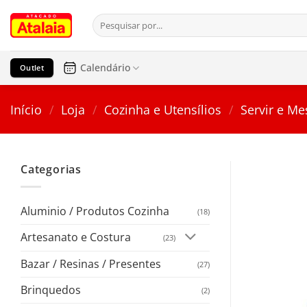
Pular
Pesquisar
para
por:
o
conteúdo
Calendário
Outlet
Início
/
Loja
/
Cozinha e Utensílios
/
Servir e Me
Categorias
Aluminio / Produtos Cozinha
(18)
Artesanato e Costura
(23)
Bazar / Resinas / Presentes
(27)
Brinquedos
(2)