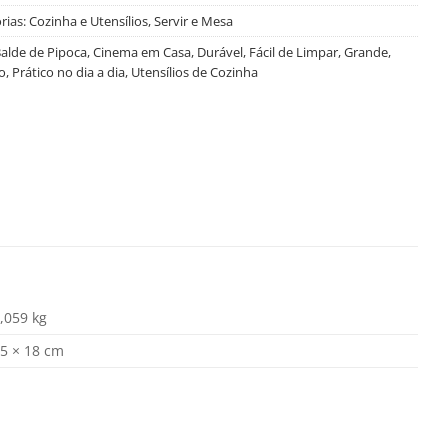
rias:
Cozinha e Utensílios
,
Servir e Mesa
alde de Pipoca
,
Cinema em Casa
,
Durável
,
Fácil de Limpar
,
Grande
,
o
,
Prático no dia a dia
,
Utensílios de Cozinha
,059 kg
5 × 18 cm