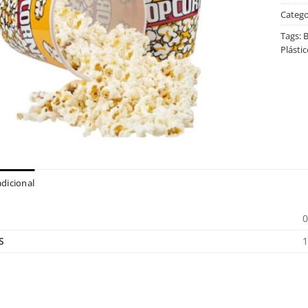
Catego
Tags:
B
Plástic
dicional
0
S
1