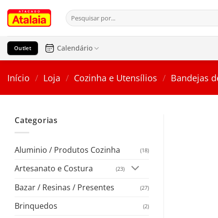
Pular
Pesquisar
para
por:
o
conteúdo
Calendário
Outlet
Início
/
Loja
/
Cozinha e Utensílios
/
Bandejas de
Categorias
Aluminio / Produtos Cozinha
(18)
Artesanato e Costura
(23)
Bazar / Resinas / Presentes
(27)
Brinquedos
(2)