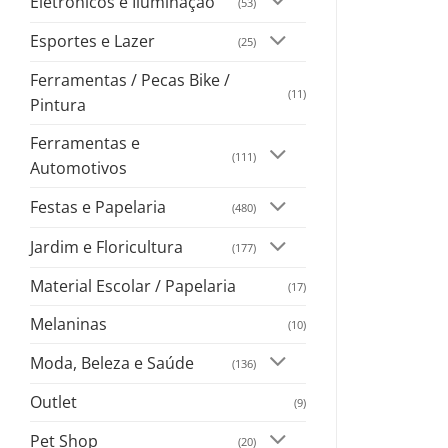
Eletrônicos e Iluminação
(53)
Esportes e Lazer
(25)
Ferramentas / Pecas Bike /
(11)
Pintura
Ferramentas e
(111)
Automotivos
Festas e Papelaria
(480)
Jardim e Floricultura
(177)
Material Escolar / Papelaria
(17)
Melaninas
(10)
Moda, Beleza e Saúde
(136)
Outlet
(9)
Pet Shop
(20)