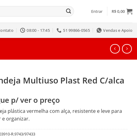
Entrar
R$
0,00
Contato
08:00 - 17:45
51 99866-0565
Vendas e Apoio
ndeja Multiuso Plast Red C/alca
ue p/ ver o preço
ja plástica vermelha com alça, resistente e leve para
r e organizar.
03910-R.9743/97433