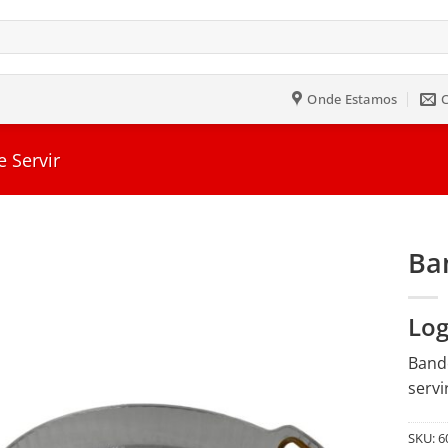
Onde Estamos
 Servir
Ba
Salvar
Log
na
Lista
Bande
servi
SKU:
6