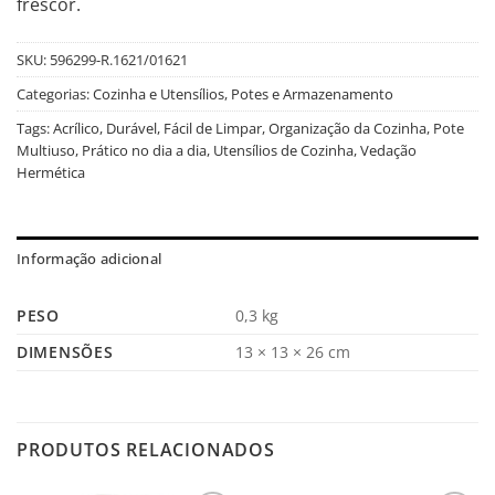
frescor.
SKU:
596299-R.1621/01621
Categorias:
Cozinha e Utensílios
,
Potes e Armazenamento
Tags:
Acrílico
,
Durável
,
Fácil de Limpar
,
Organização da Cozinha
,
Pote
Multiuso
,
Prático no dia a dia
,
Utensílios de Cozinha
,
Vedação
Hermética
Informação adicional
PESO
0,3 kg
DIMENSÕES
13 × 13 × 26 cm
PRODUTOS RELACIONADOS