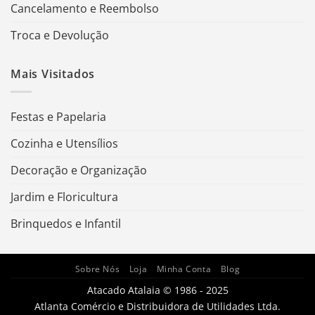
Cancelamento e Reembolso
Troca e Devolução
Mais Visitados
Festas e Papelaria
Cozinha e Utensílios
Decoração e Organização
Jardim e Floricultura
Brinquedos e Infantil
Sobre Nós
Loja
Minha Conta
Blog
Atacado Atalaia © 1986 - 2025
Atlanta Comércio e Distribuidora de Utilidades Ltda.