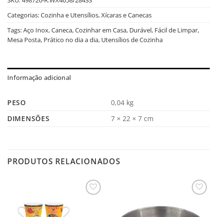
Categorias:
Cozinha e Utensílios
,
Xícaras e Canecas
Tags:
Aço Inox
,
Caneca
,
Cozinhar em Casa
,
Durável
,
Fácil de Limpar
,
Mesa Posta
,
Prático no dia a dia
,
Utensílios de Cozinha
Informação adicional
PESO
0,04 kg
DIMENSÕES
7 × 22 × 7 cm
PRODUTOS RELACIONADOS
Salvar
Salvar
na
na
Lista
Lista