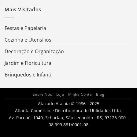
Mais Visitados
Festas e Papelaria
Cozinha e Utensílios
Decoração e Organização
Jardim e Floricultura
Brinquedos e Infantil
Sobre Nós
Loja
Minha Conta
Blog
Atacado Atalaia © 1986 - 2025
Atlanta Comércio e Distribuidora de Utilidades Ltda.
Av. Parobé, 1040, Scharlau, São Leopoldo - RS, 93125-000 -
08.999.881/0001-08