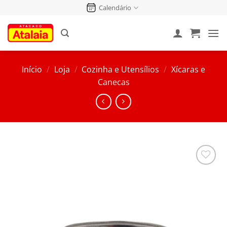
Pular
Calendário
para
o
conteúdo
Início
/
Loja
/
Cozinha e Utensílios
/
Xícaras e
Canecas
Salvar
na
Lista