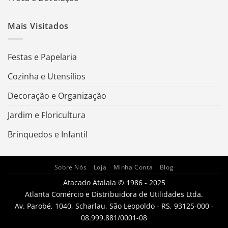
Mais Visitados
Festas e Papelaria
Cozinha e Utensílios
Decoração e Organização
Jardim e Floricultura
Brinquedos e Infantil
Sobre Nós
Loja
Minha Conta
Blog
Atacado Atalaia © 1986 - 2025
Atlanta Comércio e Distribuidora de Utilidades Ltda.
Av. Parobé, 1040, Scharlau, São Leopoldo - RS, 93125-000 -
08.999.881/0001-08