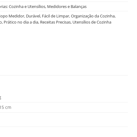
rias:
Cozinha e Utensílios
,
Medidores e Balanças
opo Medidor
,
Durável
,
Fácil de Limpar
,
Organização da Cozinha
,
o
,
Prático no dia a dia
,
Receitas Precisas
,
Utensílios de Cozinha
g
 15 cm