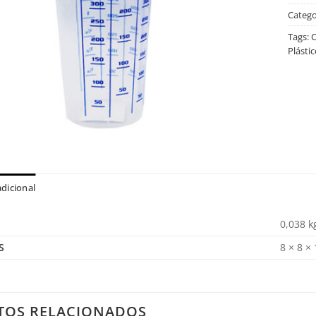
Catego
Tags:
C
Plástic
dicional
0,038 k
S
8 × 8 ×
TOS RELACIONADOS