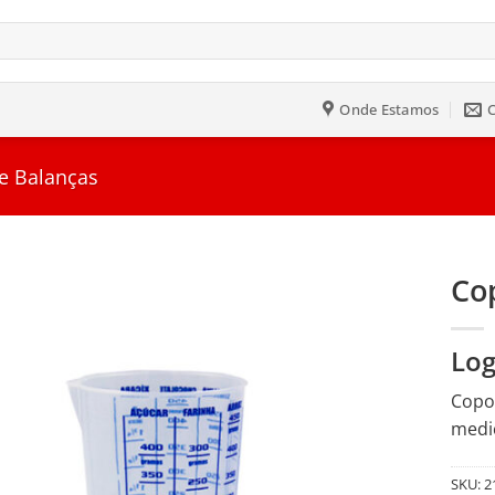
Onde Estamos
e Balanças
Co
Salvar
Log
na
Lista
Copo 
mediç
SKU:
2