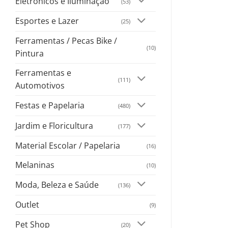
Eletrônicos e Iluminação
(53)
Esportes e Lazer
(25)
Ferramentas / Pecas Bike /
(10)
Pintura
Ferramentas e
(111)
Automotivos
Festas e Papelaria
(480)
Jardim e Floricultura
(177)
Material Escolar / Papelaria
(16)
Melaninas
(10)
Moda, Beleza e Saúde
(136)
Outlet
(9)
Pet Shop
(20)