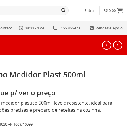
Entrar
R$
0,00
Contato
08:00 - 17:45
51 99866-0565
Vendas e Apoio
po Medidor Plast 500ml
ue p/ ver o preço
medidor plástico 500ml, leve e resistente, ideal para
ões precisas e preparo de receitas na cozinha.
10307-R.1009/10099