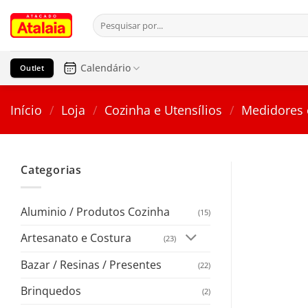
Pular
Pesquisar
para
por:
o
conteúdo
Calendário
Outlet
Início
/
Loja
/
Cozinha e Utensílios
/
Medidores 
Categorias
Aluminio / Produtos Cozinha
(15)
Artesanato e Costura
(23)
Bazar / Resinas / Presentes
(22)
Brinquedos
(2)