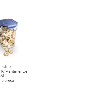
Salvar
na
Lista
ENSÍLIOS
co P/ Mantimentos
,5l
r o preço