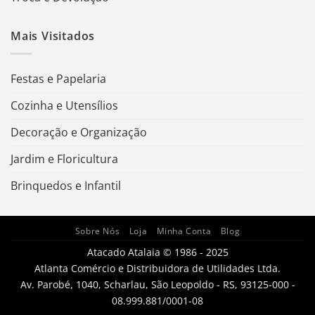
Mais Visitados
Festas e Papelaria
Cozinha e Utensílios
Decoração e Organização
Jardim e Floricultura
Brinquedos e Infantil
Sobre Nós
Loja
Minha Conta
Blog
Atacado Atalaia © 1986 - 2025
Atlanta Comércio e Distribuidora de Utilidades Ltda.
Av. Parobé, 1040, Scharlau, São Leopoldo - RS, 93125-000 -
08.999.881/0001-08