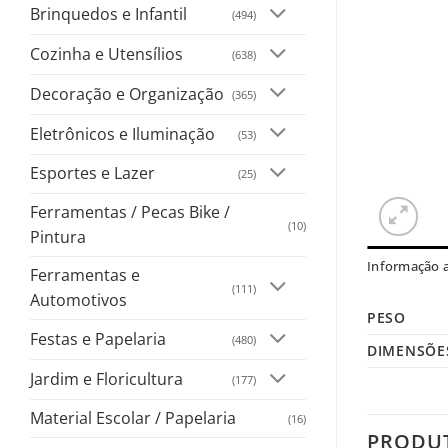
Brinquedos e Infantil
(494)
Cozinha e Utensílios
(638)
Decoração e Organização
(365)
Eletrônicos e Iluminação
(53)
Esportes e Lazer
(25)
Ferramentas / Pecas Bike /
(10)
Pintura
Informação a
Ferramentas e
(111)
Automotivos
PESO
Festas e Papelaria
(480)
DIMENSÕE
Jardim e Floricultura
(177)
Material Escolar / Papelaria
(16)
PRODU