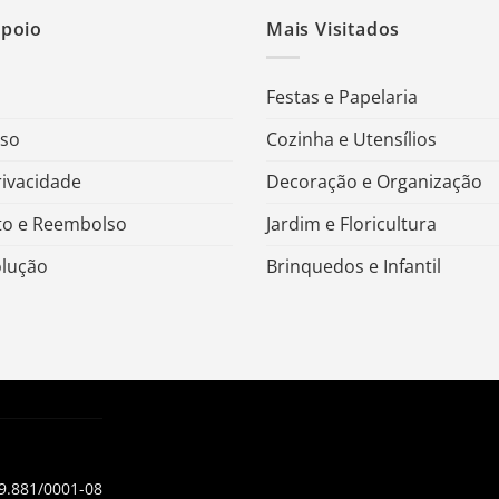
Apoio
Mais Visitados
Festas e Papelaria
Uso
Cozinha e Utensílios
rivacidade
Decoração e Organização
o e Reembolso
Jardim e Floricultura
olução
Brinquedos e Infantil
99.881/0001-08