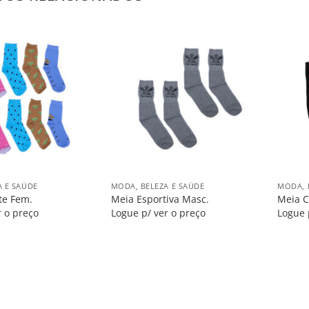
Salvar
Salvar
na
na
Lista
Lista
+
+
A E SAÚDE
MODA, BELEZA E SAÚDE
MODA, 
te Fem.
Meia Esportiva Masc.
Meia C
r o preço
Logue p/ ver o preço
Logue 