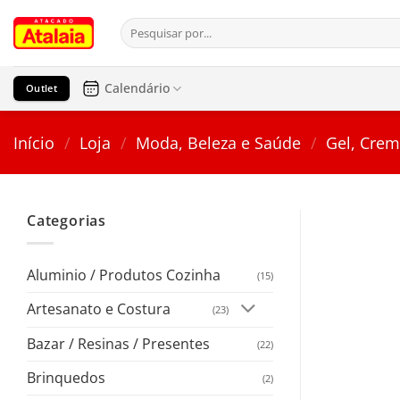
Pular
Pesquisar
para
por:
o
conteúdo
Calendário
Outlet
Início
/
Loja
/
Moda, Beleza e Saúde
/
Gel, Crem
Categorias
Aluminio / Produtos Cozinha
(15)
Artesanato e Costura
(23)
Bazar / Resinas / Presentes
(22)
Brinquedos
(2)