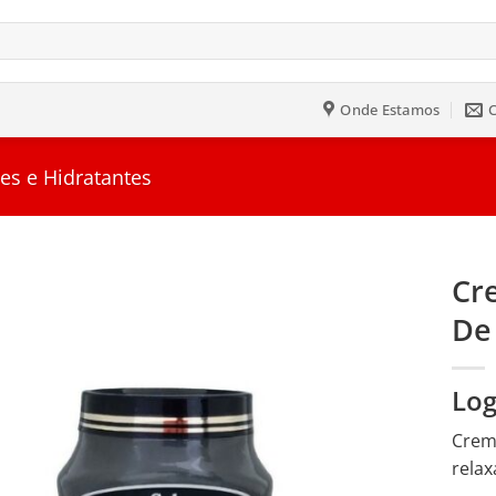
Onde Estamos
es e Hidratantes
Cr
De
Salvar
na
Lista
Log
Crem
relax