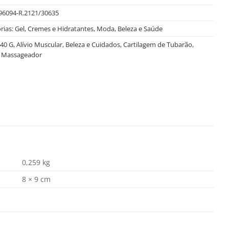
96094-R.2121/30635
rias:
Gel, Cremes e Hidratantes
,
Moda, Beleza e Saúde
40 G
,
Alívio Muscular
,
Beleza e Cuidados
,
Cartilagem de Tubarão
,
 Massageador
0,259 kg
8 × 9 cm