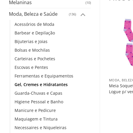
Melaninas
(10)
Moda, Beleza e Saúde
(136)
Acessórios de Moda
Salvar
Salvar
na
na
Barbear e Depilação
Lista
Lista
Bijuterias e Joias
Bolsas e Mochilas
Carteiras e Pochetes
Escovas e Pentes
+
+
Ferramentas e Equipamentos
MODA, BELEZA E SAÚDE
MODA, BELEZ
Gel, Cremes e Hidratantes
iko Escobel Qd.
Meia Social Inaja
Meia Soque
eço
Logue p/ ver o preço
Logue p/ ve
Guarda-Chuvas e Capas
Higiene Pessoal e Banho
Manicure e Pedicure
Maquiagem e Tintura
Necessaires e Niqueleiras