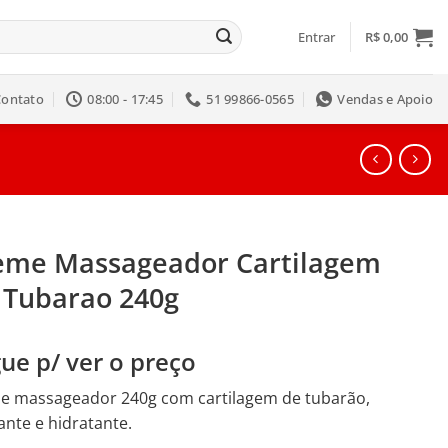
Entrar
R$
0,00
Contato
08:00 - 17:45
51 99866-0565
Vendas e Apoio
eme Massageador Cartilagem
 Tubarao 240g
ue p/ ver o preço
e massageador 240g com cartilagem de tubarão,
ante e hidratante.