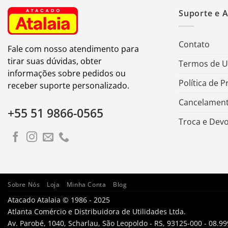
Suporte e 
Contato
Fale com nosso atendimento para
tirar suas dúvidas, obter
Termos de 
informações sobre pedidos ou
Política de P
receber suporte personalizado.
Cancelament
+55 51 9866-0565
Troca e Dev
Sobre Nós
Loja
Minha Conta
Blog
Atacado Atalaia © 1986 - 2025
Atlanta Comércio e Distribuidora de Utilidades Ltda.
Av. Parobé, 1040, Scharlau, São Leopoldo - RS, 93125-000 - 08.9