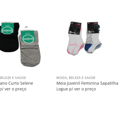
Salvar
Salvar
na
na
Lista
Lista
+
BELEZA E SAÚDE
MODA, BELEZA E SAÚDE
ano Curto Selene
Meia Juvenil Feminina Sapatilha
p/ ver o preço
Logue p/ ver o preço