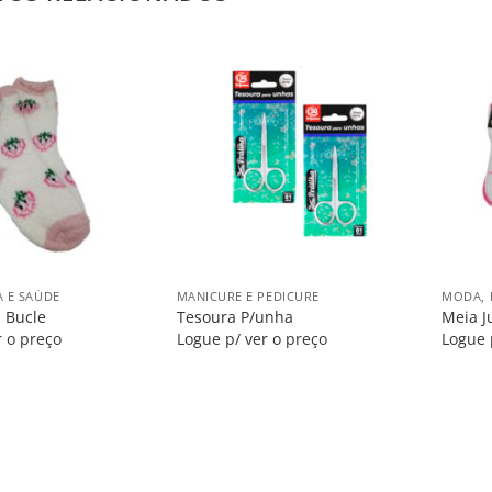
Salvar
Salvar
na
na
Lista
Lista
+
+
A E SAÚDE
MANICURE E PEDICURE
MODA, 
l Bucle
Tesoura P/unha
Meia J
r o preço
Logue p/ ver o preço
Logue 