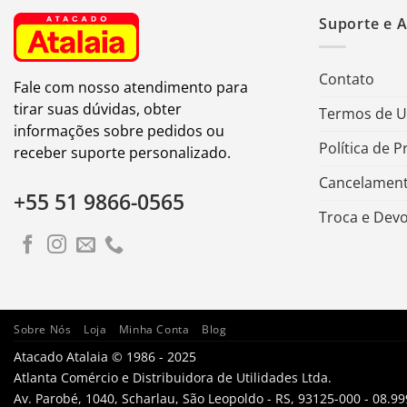
Suporte e 
Contato
Fale com nosso atendimento para
tirar suas dúvidas, obter
Termos de 
informações sobre pedidos ou
Política de P
receber suporte personalizado.
Cancelament
+55 51 9866-0565
Troca e Dev
Sobre Nós
Loja
Minha Conta
Blog
Atacado Atalaia © 1986 - 2025
Atlanta Comércio e Distribuidora de Utilidades Ltda.
Av. Parobé, 1040, Scharlau, São Leopoldo - RS, 93125-000 - 08.9