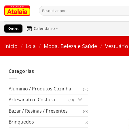
Pular
Pesquisar
para
por:
o
conteúdo
Calendário
Outlet
Início
/
Loja
/
Moda, Beleza e Saúde
/
Vestuário
Categorias
Aluminio / Produtos Cozinha
(18)
Artesanato e Costura
(23)
Bazar / Resinas / Presentes
(27)
Brinquedos
(2)