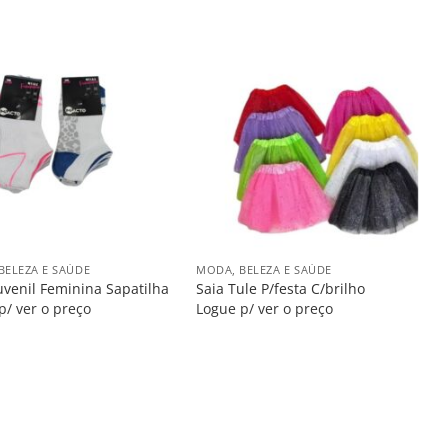
Salvar
Salvar
na
na
Lista
Lista
+
BELEZA E SAÚDE
MODA, BELEZA E SAÚDE
uvenil Feminina Sapatilha
Saia Tule P/festa C/brilho
p/ ver o preço
Logue p/ ver o preço