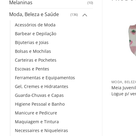
Melaninas
(10)
Moda, Beleza e Saúde
(136)
Acessórios de Moda
Salvar
Salvar
na
na
Barbear e Depilação
Lista
Lista
Bijuterias e Joias
Bolsas e Mochilas
Carteiras e Pochetes
Escovas e Pentes
+
+
Ferramentas e Equipamentos
ÚDE
MODA, BELEZA E SAÚDE
MODA, BELEZ
Gel, Cremes e Hidratantes
m.
Meia Fem. Selene
Meia Juveni
eço
Logue p/ ver o preço
Logue p/ ve
Guarda-Chuvas e Capas
Higiene Pessoal e Banho
Manicure e Pedicure
Maquiagem e Tintura
Necessaires e Niqueleiras