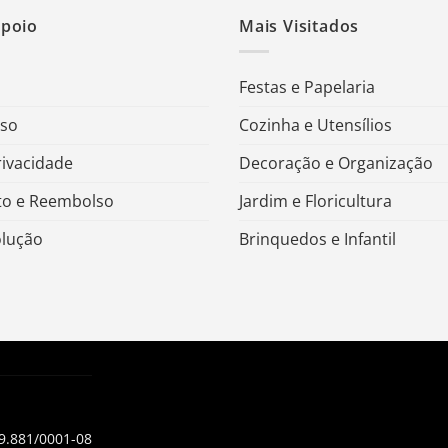
Apoio
Mais Visitados
Festas e Papelaria
Uso
Cozinha e Utensílios
rivacidade
Decoração e Organização
o e Reembolso
Jardim e Floricultura
olução
Brinquedos e Infantil
99.881/0001-08