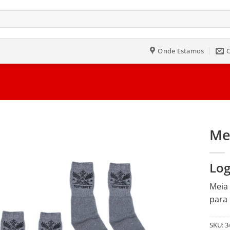
Onde Estamos
Me
Salvar
Log
na
Lista
Meia 
para 
SKU:
3