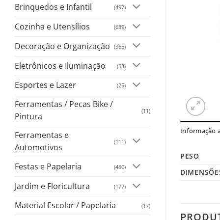
Brinquedos e Infantil
(497)
Cozinha e Utensílios
(639)
Decoração e Organização
(365)
Eletrônicos e Iluminação
(53)
Esportes e Lazer
(25)
Ferramentas / Pecas Bike /
(11)
Pintura
Informação a
Ferramentas e
(111)
Automotivos
PESO
Festas e Papelaria
(480)
DIMENSÕE
Jardim e Floricultura
(177)
Material Escolar / Papelaria
(17)
PRODU