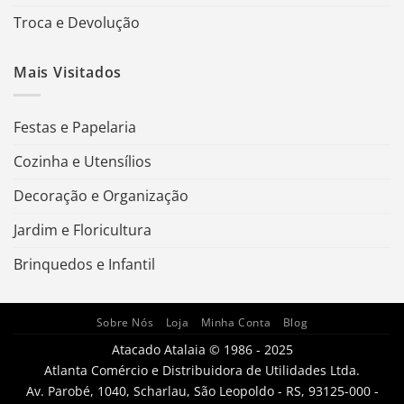
Troca e Devolução
Mais Visitados
Festas e Papelaria
Cozinha e Utensílios
Decoração e Organização
Jardim e Floricultura
Brinquedos e Infantil
Sobre Nós
Loja
Minha Conta
Blog
Atacado Atalaia © 1986 - 2025
Atlanta Comércio e Distribuidora de Utilidades Ltda.
Av. Parobé, 1040, Scharlau, São Leopoldo - RS, 93125-000 -