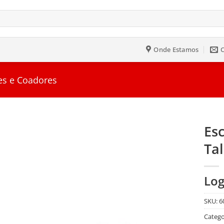
Onde Estamos
es e Coadores
Esc
Ta
Salvar
na
Lista
Log
SKU:
6
Catego