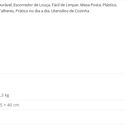
urável
,
Escorredor de Louça
,
Fácil de Limpar
,
Mesa Posta
,
Plástico
,
Talheres
,
Prático no dia a dia
,
Utensílios de Cozinha
,3 kg
5 × 40 cm