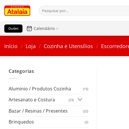
Pular
Pesquisar
para
por:
o
conteúdo
Calendário
Outlet
Início
/
Loja
/
Cozinha e Utensílios
/
Escorredor
Categorias
Aluminio / Produtos Cozinha
(15)
Artesanato e Costura
(23)
Bazar / Resinas / Presentes
(22)
Brinquedos
(2)