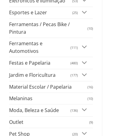
Eletrônicos e Iluminação
(53)
Esportes e Lazer
(25)
Ferramentas / Pecas Bike /
(10)
Pintura
Ferramentas e
(111)
Automotivos
Festas e Papelaria
(480)
Jardim e Floricultura
(177)
Material Escolar / Papelaria
(16)
Melaninas
(10)
Moda, Beleza e Saúde
(136)
Outlet
(9)
Pet Shop
(20)