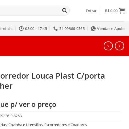
Entrar
R$
0,00
Contato
08:00 - 17:45
51 99866-0565
Vendas e Apoio
orredor Louca Plast C/porta
lher
ue p/ ver o preço
09226-R.8253
rias:
Cozinha e Utensílios
,
Escorredores e Coadores