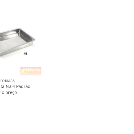
Salvar
na
Lista
E FORMAS
lta N.04 Padrao
r o preço