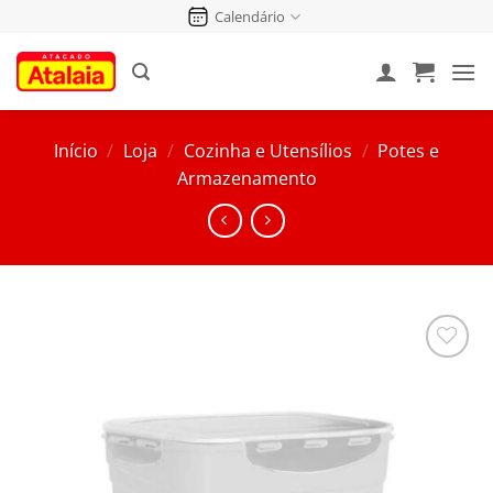
Pular
Calendário
para
o
conteúdo
Início
/
Loja
/
Cozinha e Utensílios
/
Potes e
Armazenamento
Salvar
na
Lista