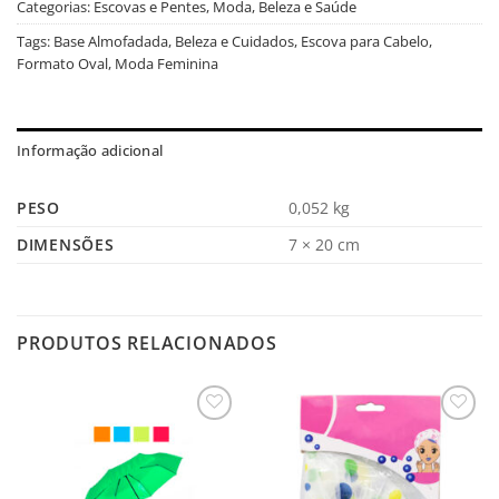
Categorias:
Escovas e Pentes
,
Moda, Beleza e Saúde
Tags:
Base Almofadada
,
Beleza e Cuidados
,
Escova para Cabelo
,
Formato Oval
,
Moda Feminina
Informação adicional
PESO
0,052 kg
DIMENSÕES
7 × 20 cm
PRODUTOS RELACIONADOS
Salvar
Salvar
na
na
Lista
Lista