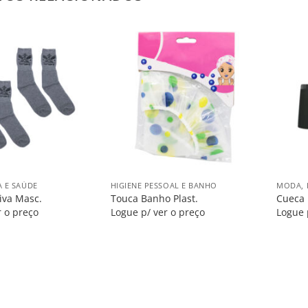
Salvar
Salvar
na
na
Lista
Lista
+
+
A E SAÚDE
HIGIENE PESSOAL E BANHO
MODA, 
iva Masc.
Touca Banho Plast.
Cueca 
r o preço
Logue p/ ver o preço
Logue 