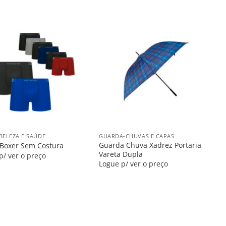
Salvar
Salvar
na
na
Lista
Lista
+
BELEZA E SAÚDE
GUARDA-CHUVAS E CAPAS
Guarda Chuva Xadrez Portaria
Boxer Sem Costura
Vareta Dupla
p/ ver o preço
Logue p/ ver o preço