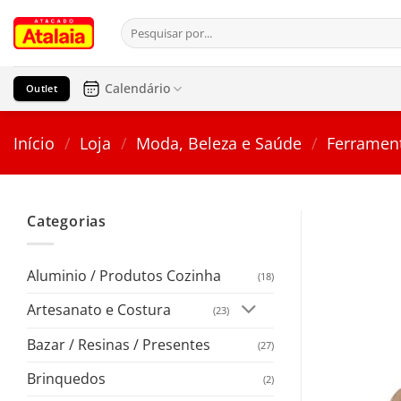
Pular
Pesquisar
para
por:
o
conteúdo
Calendário
Outlet
Início
/
Loja
/
Moda, Beleza e Saúde
/
Ferramen
Categorias
Aluminio / Produtos Cozinha
(18)
Artesanato e Costura
(23)
Bazar / Resinas / Presentes
(27)
Brinquedos
(2)