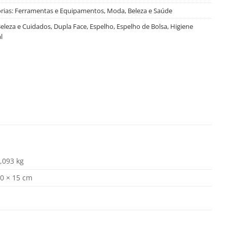
rias:
Ferramentas e Equipamentos
,
Moda, Beleza e Saúde
eleza e Cuidados
,
Dupla Face
,
Espelho
,
Espelho de Bolsa
,
Higiene
l
,093 kg
0 × 15 cm