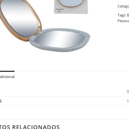
Catego
Tags:
B
Pessoa
dicional
0
S
1
TOS RELACIONADOS