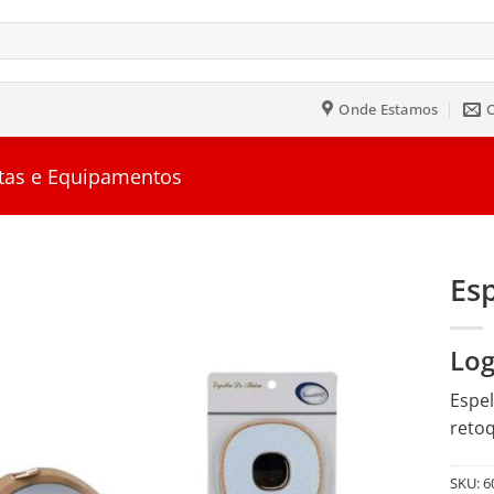
Onde Estamos
tas e Equipamentos
Es
Salvar
Log
na
Lista
Espel
retoq
SKU:
6