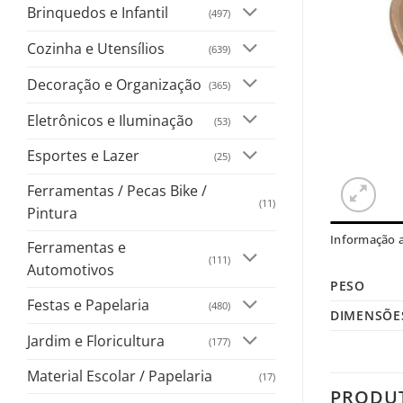
Brinquedos e Infantil
(497)
Cozinha e Utensílios
(639)
Decoração e Organização
(365)
Eletrônicos e Iluminação
(53)
Esportes e Lazer
(25)
Ferramentas / Pecas Bike /
(11)
Pintura
Informação a
Ferramentas e
(111)
Automotivos
PESO
Festas e Papelaria
(480)
DIMENSÕE
Jardim e Floricultura
(177)
Material Escolar / Papelaria
(17)
PRODU