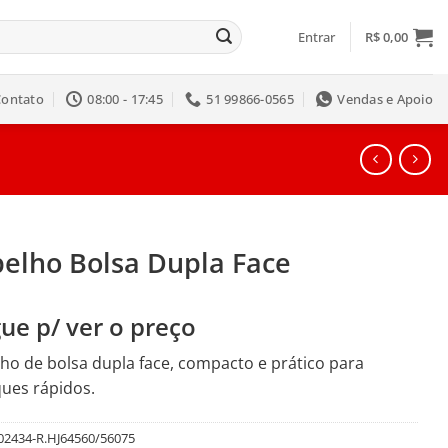
Entrar
R$
0,00
Contato
08:00 - 17:45
51 99866-0565
Vendas e Apoio
pelho Bolsa Dupla Face
ue p/ ver o preço
ho de bolsa dupla face, compacto e prático para
ues rápidos.
02434-R.HJ64560/56075