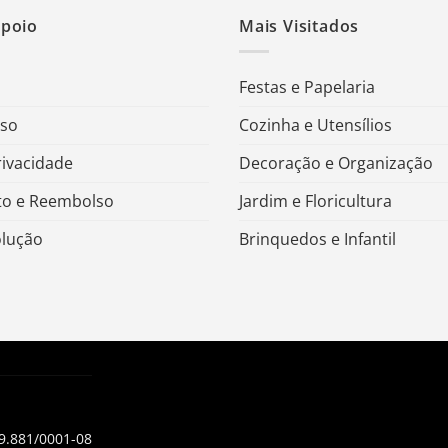
Apoio
Mais Visitados
Festas e Papelaria
Uso
Cozinha e Utensílios
rivacidade
Decoração e Organização
o e Reembolso
Jardim e Floricultura
olução
Brinquedos e Infantil
99.881/0001-08