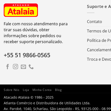
Suporte e 
Contato
Fale com nosso atendimento para
tirar suas dúvidas, obter
Termos de 
informações sobre pedidos ou
Política de P
receber suporte personalizado.
Cancelament
+55 51 9866-0565
Troca e Dev
Sobre Nós
Loja
Minha Conta
Blog
Atacado Atalaia © 1986 - 2025
Atlanta Comércio e Distribuidora de Utilidades Ltda.
Av. Parobé, 1040, Scharlau, São Leopoldo - RS, 93125-000 - 08.9