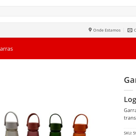
Onde Estamos
Jarras
Gar
Salvar
Log
na
Lista
Garra
trans
SKU:
5