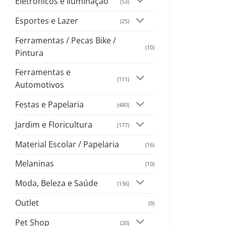
Eletrônicos e Iluminação
(53)
Esportes e Lazer
(25)
Ferramentas / Pecas Bike /
(10)
Pintura
Ferramentas e
(111)
Automotivos
Festas e Papelaria
(480)
Jardim e Floricultura
(177)
Material Escolar / Papelaria
(16)
Melaninas
(10)
Moda, Beleza e Saúde
(136)
Outlet
(9)
Pet Shop
(20)