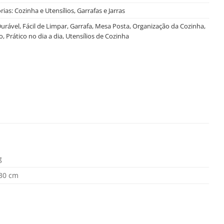
rias:
Cozinha e Utensílios
,
Garrafas e Jarras
urável
,
Fácil de Limpar
,
Garrafa
,
Mesa Posta
,
Organização da Cozinha
,
o
,
Prático no dia a dia
,
Utensílios de Cozinha
g
 30 cm