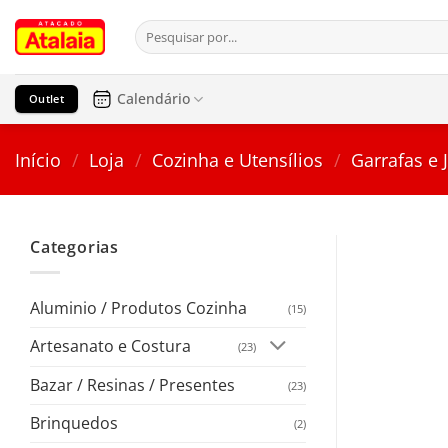
Pular
Pesquisar
para
por:
o
conteúdo
Calendário
Outlet
Início
/
Loja
/
Cozinha e Utensílios
/
Garrafas e 
Categorias
Aluminio / Produtos Cozinha
(15)
Artesanato e Costura
(23)
Bazar / Resinas / Presentes
(23)
Brinquedos
(2)