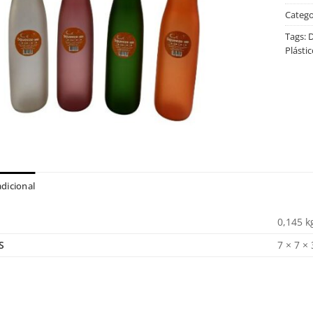
Catego
Tags:
D
Plástic
dicional
0,145 k
S
7 × 7 ×