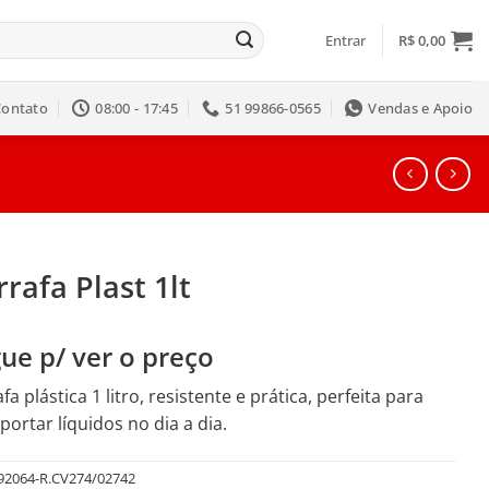
Entrar
R$
0,00
Contato
08:00 - 17:45
51 99866-0565
Vendas e Apoio
rafa Plast 1lt
ue p/ ver o preço
fa plástica 1 litro, resistente e prática, perfeita para
portar líquidos no dia a dia.
92064-R.CV274/02742