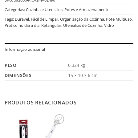
Categorias:
Cozinha e Utensílios
,
Potes e Armazenamento
Tags:
Durável
,
Fácil de Limpar
,
Organização da Cozinha
,
Pote Multiuso
,
Prático no dia a dia
,
Retangular
,
Utensílios de Cozinha
,
Vidro
Informação adicional
PESO
0,324 kg
DIMENSÕES
15 × 10 × 6 cm
PRODUTOS RELACIONADOS
Salvar
na
Lista