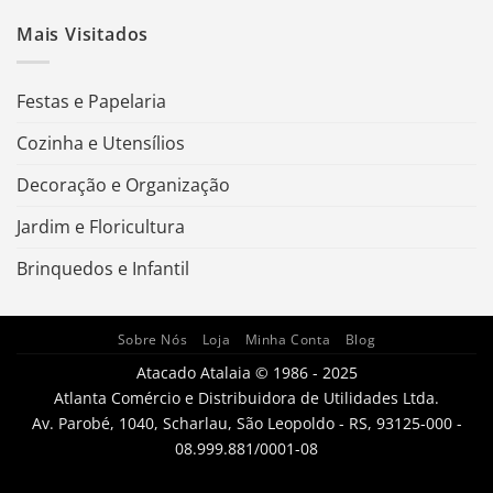
Mais Visitados
Festas e Papelaria
Cozinha e Utensílios
Decoração e Organização
Jardim e Floricultura
Brinquedos e Infantil
Sobre Nós
Loja
Minha Conta
Blog
Atacado Atalaia © 1986 - 2025
Atlanta Comércio e Distribuidora de Utilidades Ltda.
Av. Parobé, 1040, Scharlau, São Leopoldo - RS, 93125-000 -
08.999.881/0001-08