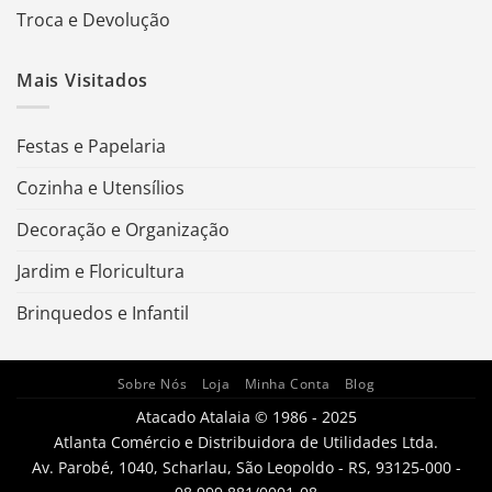
Troca e Devolução
Mais Visitados
Festas e Papelaria
Cozinha e Utensílios
Decoração e Organização
Jardim e Floricultura
Brinquedos e Infantil
Sobre Nós
Loja
Minha Conta
Blog
Atacado Atalaia © 1986 - 2025
Atlanta Comércio e Distribuidora de Utilidades Ltda.
Av. Parobé, 1040, Scharlau, São Leopoldo - RS, 93125-000 -