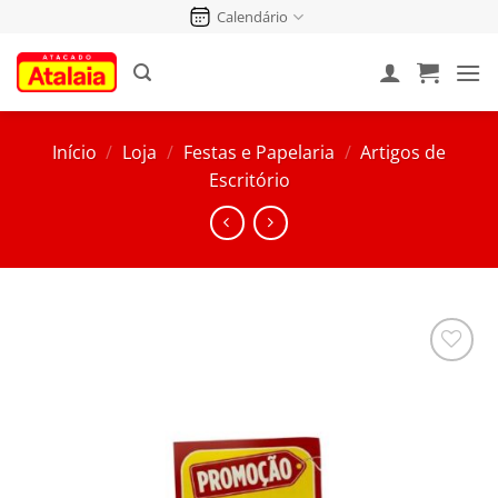
Pular
Calendário
para
o
conteúdo
Início
/
Loja
/
Festas e Papelaria
/
Artigos de
Escritório
Salvar
na
Lista