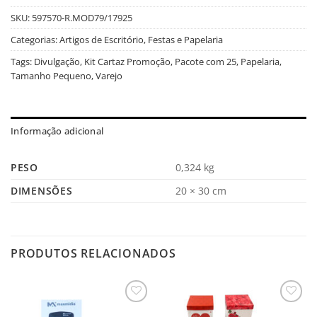
SKU:
597570-R.MOD79/17925
Categorias:
Artigos de Escritório
,
Festas e Papelaria
Tags:
Divulgação
,
Kit Cartaz Promoção
,
Pacote com 25
,
Papelaria
,
Tamanho Pequeno
,
Varejo
Informação adicional
PESO
0,324 kg
DIMENSÕES
20 × 30 cm
PRODUTOS RELACIONADOS
Salvar
Salvar