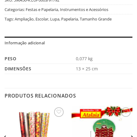
Categorias:
Festas e Papelaria
,
Instrumentos e Acessórios
Tags:
Ampliação
,
Escolar
,
Lupa
,
Papelaria
,
Tamanho Grande
Informação adicional
PESO
0,077 kg
DIMENSÕES
13 × 25 cm
PRODUTOS RELACIONADOS
Salvar
Salvar
na
na
Lista
Lista