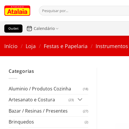
Pular
Pesquisar
para
por:
o
conteúdo
Calendário
Outlet
Início
/
Loja
/
Festas e Papelaria
/
Instrumentos
Categorias
Aluminio / Produtos Cozinha
(18)
Artesanato e Costura
(23)
Bazar / Resinas / Presentes
(27)
Brinquedos
(2)