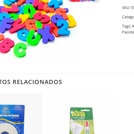
SKU:
5
Catego
Tags:
A
Pacote
TOS RELACIONADOS
Salvar
Salvar
na
na
Lista
Lista