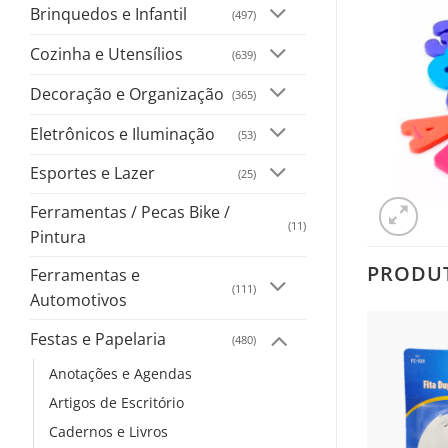
Brinquedos e Infantil
(497)
Cozinha e Utensílios
(639)
Decoração e Organização
(365)
Eletrônicos e Iluminação
(53)
Esportes e Lazer
(25)
Ferramentas / Pecas Bike /
(11)
Pintura
PRODU
Ferramentas e
(111)
Automotivos
Festas e Papelaria
(480)
Anotações e Agendas
Artigos de Escritório
Cadernos e Livros