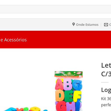
Onde Estamos
 e Acessórios
Le
C/
Salvar
na
Lista
Log
Kit 3
perfe