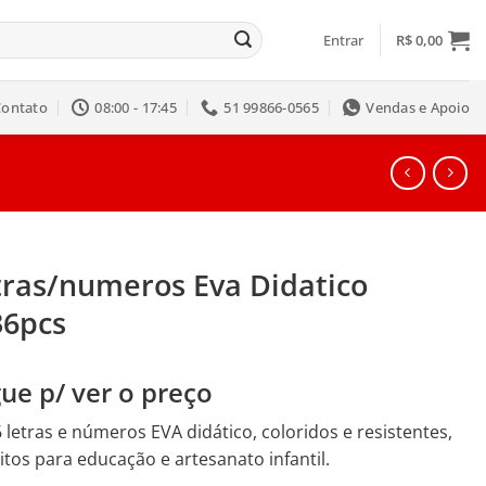
Entrar
R$
0,00
Contato
08:00 - 17:45
51 99866-0565
Vendas e Apoio
tras/numeros Eva Didatico
36pcs
ue p/ ver o preço
6 letras e números EVA didático, coloridos e resistentes,
itos para educação e artesanato infantil.