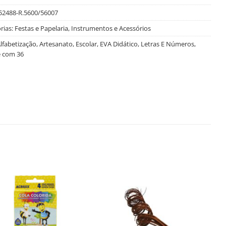
52488-R.5600/56007
rias:
Festas e Papelaria
,
Instrumentos e Acessórios
lfabetização
,
Artesanato
,
Escolar
,
EVA Didático
,
Letras E Números
,
 com 36
Salvar
Salvar
na
na
Lista
Lista