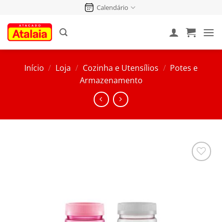
Pular
Calendário
para
o
conteúdo
Início
/
Loja
/
Cozinha e Utensílios
/
Potes e
Armazenamento
Salvar
na
Lista