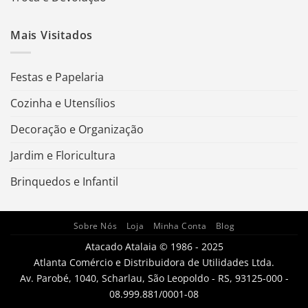
Mais Visitados
Festas e Papelaria
Cozinha e Utensílios
Decoração e Organização
Jardim e Floricultura
Brinquedos e Infantil
Sobre Nós
Loja
Minha Conta
Blog
Atacado Atalaia © 1986 - 2025
Atlanta Comércio e Distribuidora de Utilidades Ltda.
Av. Parobé, 1040, Scharlau, São Leopoldo - RS, 93125-000 -
08.999.881/0001-08