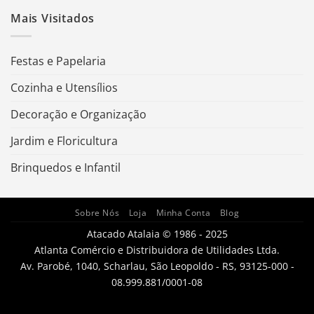
Mais Visitados
Festas e Papelaria
Cozinha e Utensílios
Decoração e Organização
Jardim e Floricultura
Brinquedos e Infantil
Sobre Nós
Loja
Minha Conta
Blog
Atacado Atalaia © 1986 - 2025
Atlanta Comércio e Distribuidora de Utilidades Ltda.
Av. Parobé, 1040, Scharlau, São Leopoldo - RS, 93125-000 -
08.999.881/0001-08