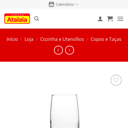
Pular
Calendário
para
o
conteúdo
Início
/
Loja
/
Cozinha e Utensílios
/
Copos e Taças
Salvar
na
Lista