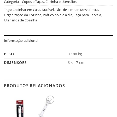
Categorias:
Copos e Taças
,
Cozinha e Utensílios
Tags:
Cozinhar em Casa
,
Durável
,
Fácil de Limpar
,
Mesa Posta
,
Organização da Cozinha
,
Prático no dia a dia
,
Taça para Cerveja
,
Utensílios de Cozinha
Informação adicional
PESO
0,188 kg
DIMENSÕES
6 × 17 cm
PRODUTOS RELACIONADOS
Salvar
na
Lista