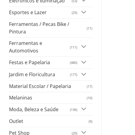
Eletrônicos e Iluminação
(53)
Esportes e Lazer
(25)
Ferramentas / Pecas Bike /
(11)
Pintura
Ferramentas e
(111)
Automotivos
Festas e Papelaria
(480)
Jardim e Floricultura
(177)
Material Escolar / Papelaria
(17)
Melaninas
(10)
Moda, Beleza e Saúde
(136)
Outlet
(9)
Pet Shop
(20)