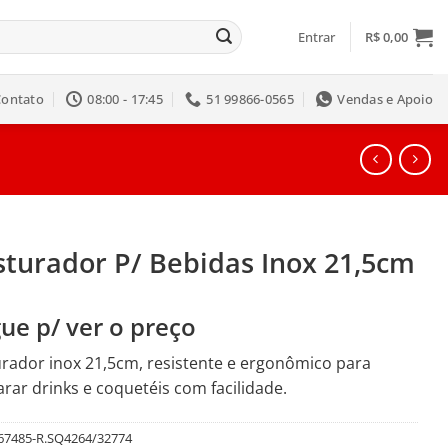
Entrar
R$
0,00
Contato
08:00 - 17:45
51 99866-0565
Vendas e Apoio
sturador P/ Bebidas Inox 21,5cm
ue p/ ver o preço
rador inox 21,5cm, resistente e ergonômico para
rar drinks e coquetéis com facilidade.
67485-R.SQ4264/32774