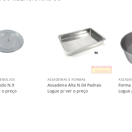
Salvar
Salvar
na
na
Lista
Lista
+
+
ENSÍLIOS
ASSADEIRAS E FORMAS
ASSADE
ndo N.9
Assadeira Alta N.04 Padrao
Forma 
r o preço
Logue p/ ver o preço
Logue 