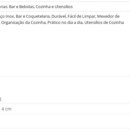
rias:
Bar e Bebidas
,
Cozinha e Utensílios
ço Inox
,
Bar e Coquetelaria
,
Durável
,
Fácil de Limpar
,
Mexedor de
,
Organização da Cozinha
,
Prático no dia a dia
,
Utensílios de Cozinha
g
× 4 cm