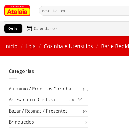
Pular
Pesquisar
para
por:
o
conteúdo
Calendário
Outlet
Início
/
Loja
/
Cozinha e Utensílios
/
Bar e Bebi
Categorias
Aluminio / Produtos Cozinha
(18)
Artesanato e Costura
(23)
Bazar / Resinas / Presentes
(27)
Brinquedos
(2)