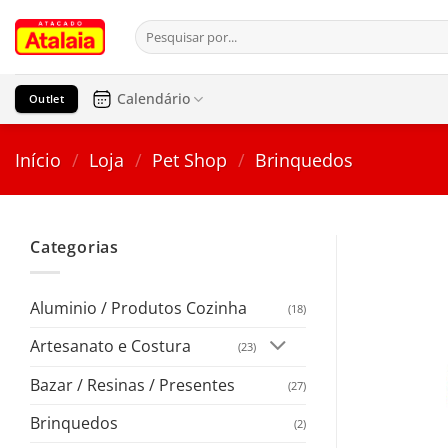
Pular
Pesquisar
para
por:
o
conteúdo
Calendário
Outlet
Início
/
Loja
/
Pet Shop
/
Brinquedos
Categorias
Aluminio / Produtos Cozinha
(18)
Artesanato e Costura
(23)
Bazar / Resinas / Presentes
(27)
Brinquedos
(2)