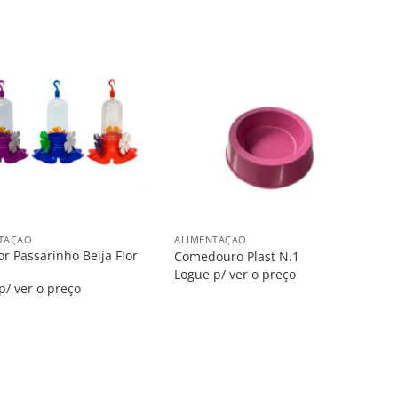
Salvar
Salvar
na
na
Lista
Lista
+
TAÇÃO
ALIMENTAÇÃO
r Passarinho Beija Flor
Comedouro Plast N.1
Logue p/ ver o preço
p/ ver o preço