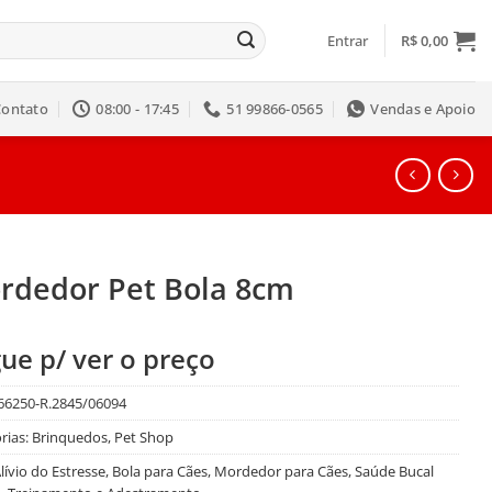
Entrar
R$
0,00
Contato
08:00 - 17:45
51 99866-0565
Vendas e Apoio
rdedor Pet Bola 8cm
ue p/ ver o preço
66250-R.2845/06094
rias:
Brinquedos
,
Pet Shop
lívio do Estresse
,
Bola para Cães
,
Mordedor para Cães
,
Saúde Bucal