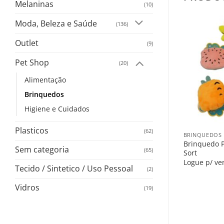
Melaninas
(10)
Moda, Beleza e Saúde
(136)
Outlet
(9)
Pet Shop
(20)
Alimentação
Brinquedos
Higiene e Cuidados
+
Plasticos
(62)
BRINQUEDOS
Brinquedo P
Sem categoria
(65)
Sort
Logue p/ ve
Tecido / Sintetico / Uso Pessoal
(2)
Vidros
(19)