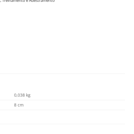
a
,
Treinamento e Adestramento
0,038 kg
8 cm