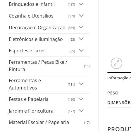
Brinquedos e Infantil
(497)
Cozinha e Utensílios
(639)
Decoração e Organização
(365)
Eletrônicos e Iluminação
(53)
Esportes e Lazer
(25)
Ferramentas / Pecas Bike /
(11)
Pintura
Informação a
Ferramentas e
(111)
Automotivos
PESO
Festas e Papelaria
(480)
DIMENSÕE
Jardim e Floricultura
(177)
Material Escolar / Papelaria
(17)
PRODU