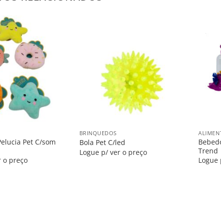
Salvar
Salvar
na
na
Lista
Lista
+
+
BRINQUEDOS
ALIMEN
elucia Pet C/som
Bebedo
Bola Pet C/led
Trend
Logue p/ ver o preço
r o preço
Logue 