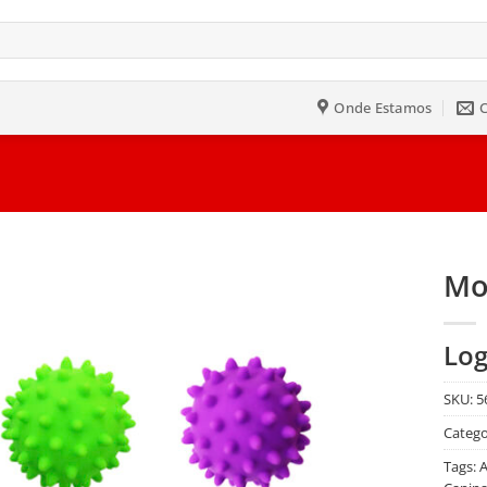
Onde Estamos
Mo
Salvar
Log
na
Lista
SKU:
5
Catego
Tags:
A