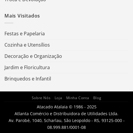
Mais Visitados
Festas e Papelaria
Cozinha e Utensílios
Decoração e Organização
Jardim e Floricultura
Brinquedos e Infantil
Sobre Nós
Loja
Minha Conta
Blog
Atacado Atalaia © 1986 - 2025
Atlanta Comércio e Distribuidora de Utilidades Ltda.
Av. Parobé, 1040, Scharlau, São Leopoldo - RS, 93125-000 -
08.999.881/0001-08