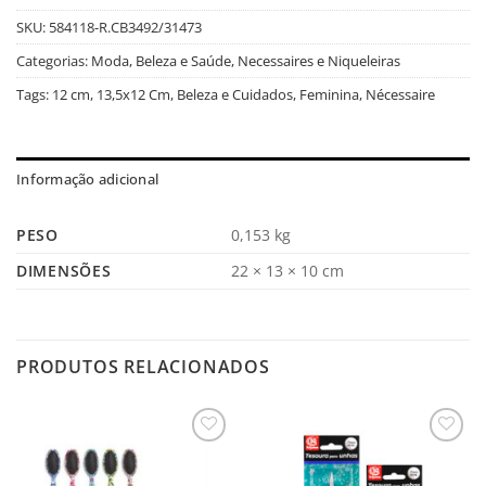
SKU:
584118-R.CB3492/31473
Categorias:
Moda, Beleza e Saúde
,
Necessaires e Niqueleiras
Tags:
12 cm
,
13,5x12 Cm
,
Beleza e Cuidados
,
Feminina
,
Nécessaire
Informação adicional
PESO
0,153 kg
DIMENSÕES
22 × 13 × 10 cm
PRODUTOS RELACIONADOS
Salvar
Salvar
na
na