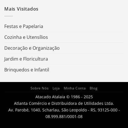
Mais Visitados
Festas e Papelaria
Cozinha e Utensílios
Decoração e Organização
Jardim e Floricultura
Brinquedos e Infantil
Sobre Nós
Loja
Minha Conta
Blog
Atacado Atalaia © 1986 - 2025
Atlanta Comércio e Distribuidora de Utilidades Ltda.
Av. Parobé, 1040, Scharlau, São Leopoldo - RS, 93125-000 -
08.999.881/0001-08