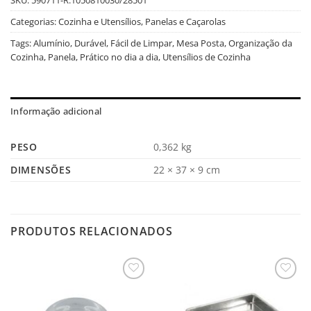
Categorias:
Cozinha e Utensílios
,
Panelas e Caçarolas
Tags:
Alumínio
,
Durável
,
Fácil de Limpar
,
Mesa Posta
,
Organização da
Cozinha
,
Panela
,
Prático no dia a dia
,
Utensílios de Cozinha
Informação adicional
PESO
0,362 kg
DIMENSÕES
22 × 37 × 9 cm
PRODUTOS RELACIONADOS
Salvar
Salvar
na
na
Lista
Lista